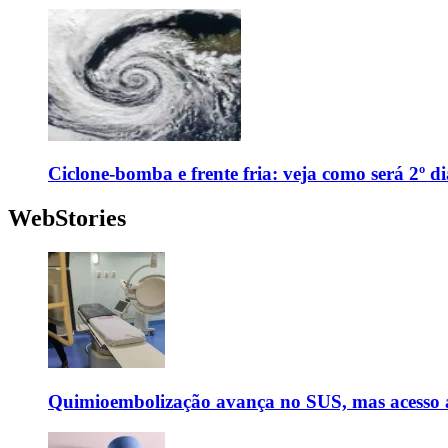
Ciclone-bomba e frente fria: veja como será 2º d
WebStories
Quimioembolização avança no SUS, mas acesso a