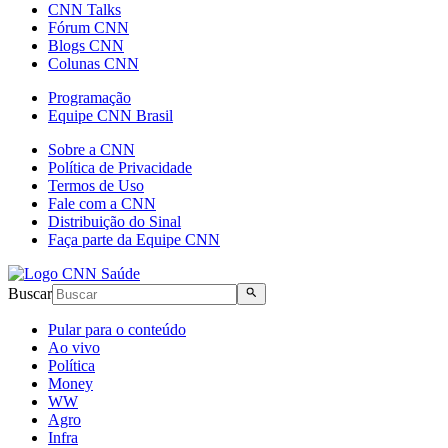
CNN Talks
Fórum CNN
Blogs CNN
Colunas CNN
Programação
Equipe CNN Brasil
Sobre a CNN
Política de Privacidade
Termos de Uso
Fale com a CNN
Distribuição do Sinal
Faça parte da Equipe CNN
Buscar
Pular para o conteúdo
Ao vivo
Política
Money
WW
Agro
Infra