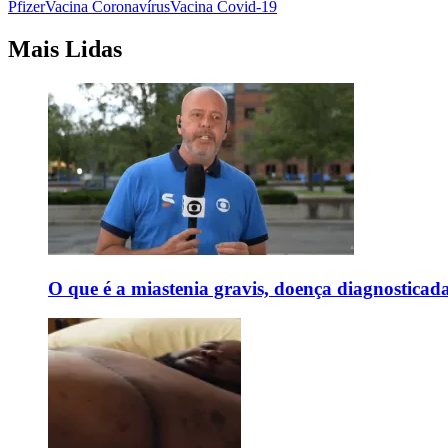
Pfizer
Vacina Coronavírus
Vacina Covid-19
Mais Lidas
O que é a miastenia gravis, doença diagnostica