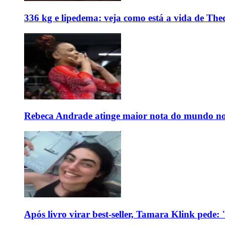
336 kg e lipedema: veja como está a vida de The
Rebeca Andrade atinge maior nota do mundo no
Após livro virar best-seller, Tamara Klink pede