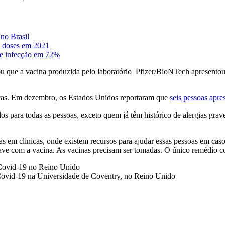
 no Brasil
e doses em 2021
 de infecção em 72%
ou que a vacina produzida pelo laboratório Pfizer/BioNTech apresentou 
gicas. Em dezembro, os Estados Unidos reportaram que
seis pessoas apr
os para todas as pessoas, exceto quem já têm histórico de alergias gra
s em clínicas, onde existem recursos para ajudar essas pessoas em cas
ve com a vacina. As vacinas precisam ser tomadas. O único remédio co
Covid-19 na Universidade de Coventry, no Reino Unido