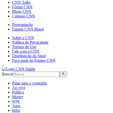
CNN Talks
Fórum CNN
Blogs CNN
Colunas CNN
Programação
Equipe CNN Brasil
Sobre a CNN
Política de Privacidade
Termos de Uso
Fale com a CNN
Distribuição do Sinal
Faça parte da Equipe CNN
Buscar
Pular para o conteúdo
Ao vivo
Política
Money
WW
Agro
Infra