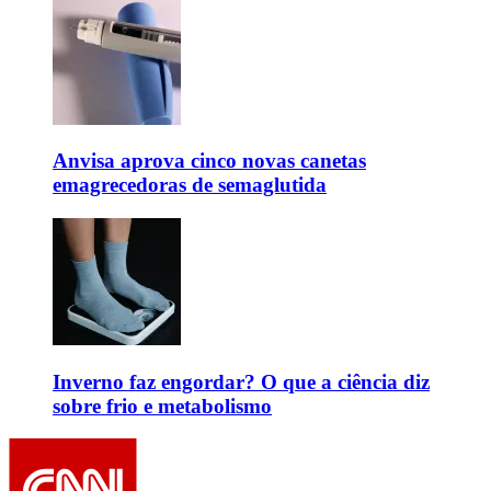
Anvisa aprova cinco novas canetas
emagrecedoras de semaglutida
Inverno faz engordar? O que a ciência diz
sobre frio e metabolismo