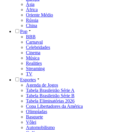
Ásia
África
Oriente Médio
Rússia
China
Pop
BBB
Carnaval
Celebridades
Cinema
Música
Realities
Streaming
TV
Esportes
Agenda de Jogos
Tabela Brasileirão Série A
Tabela Brasileirão Série B
Tabela Eliminatórias 2026
Copa Libertadores da América
Olimpíadas
Basquete
Vôlei
Automobilismo