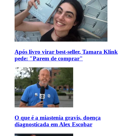
Após livro virar best-seller, Tamara Klink
pede: "Parem de comprar"
O que é a miastenia gravis, doença
diagnosticada em Alex Escobar