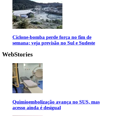
Ciclone-bomba perde força no fim de
semana; veja previsão no Sul e Sudeste
WebStories
Quimioembolização avança no SUS, mas
acesso ainda é desigual