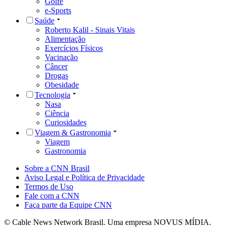
Golfe
e-Sports
Saúde
Roberto Kalil - Sinais Vitais
Alimentação
Exercícios Físicos
Vacinação
Câncer
Drogas
Obesidade
Tecnologia
Nasa
Ciência
Curiosidades
Viagem & Gastronomia
Viagem
Gastronomia
Sobre a CNN Brasil
Aviso Legal e Política de Privacidade
Termos de Uso
Fale com a CNN
Faça parte da Equipe CNN
© Cable News Network Brasil. Uma empresa NOVUS MÍDIA.