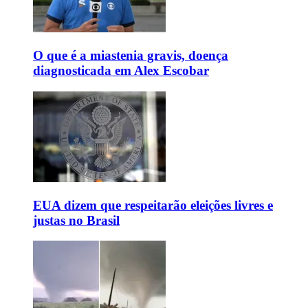
O que é a miastenia gravis, doença
diagnosticada em Alex Escobar
EUA dizem que respeitarão eleições livres e
justas no Brasil