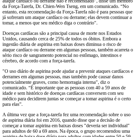
ataque cardíaco ou derrame não é recomendado", disse um membro
da Força-Tarefa, Dr. Chien-Wen Tseng, em um comunicado. “No
entanto, esta recomendação da Força-Tarefa não é para pessoas que
já sofreram um ataque cardíaco ou derrame; elas devem continuar a
tomar, a menos que seu médico diga o contrário".
Doenças cardíacas são a principal causa de morte nos Estados
Unidos, causando cerca de 25% de todos os óbitos. Embora a
ingestão diária de aspirina em baixas doses diminua o risco de
ataque cardíaco ou derrame em algumas pessoas, também acarreta o
sério risco de sangramento potencial no estômago, intestinos e
cérebro, de acordo com a força-tarefa.
"O uso diário de aspirina pode ajudar a prevenir ataques cardíacos e
derrames em algumas pessoas, mas também pode causar danos
potencialmente graves, como hemorragia interna", diz o
comunicado. “É importante que as pessoas com 40 a 59 anos de
idade e sem histórico de doenças cardíacas conversem com seu
médico para decidirem juntas se começar a tomar aspirina é o certo
para elas”.
A última vez que a força-tarefa fez uma recomendação sobre o uso
de aspirina diária foi em 2016, quando disse que a decisão de
começar a tomar aspirina em baixas doses "deveria ser individual"
para adultos de 60 a 69 anos. Na época, o grupo recomendou uma
aspirina de baixa dose diária para adultos com idades entre 50 e 59