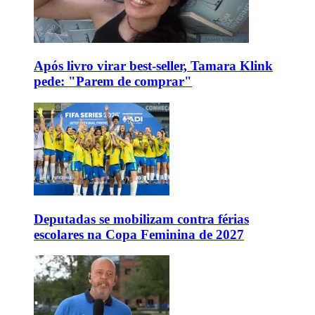
Após livro virar best-seller, Tamara Klink
pede: "Parem de comprar"
Deputadas se mobilizam contra férias
escolares na Copa Feminina de 2027