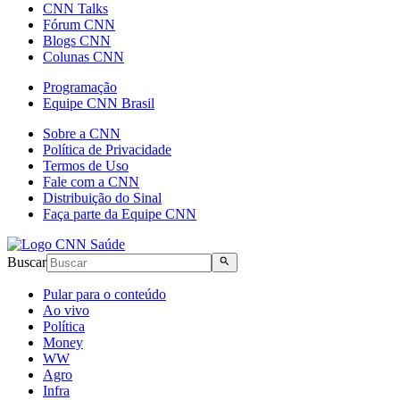
CNN Talks
Fórum CNN
Blogs CNN
Colunas CNN
Programação
Equipe CNN Brasil
Sobre a CNN
Política de Privacidade
Termos de Uso
Fale com a CNN
Distribuição do Sinal
Faça parte da Equipe CNN
Buscar
Pular para o conteúdo
Ao vivo
Política
Money
WW
Agro
Infra