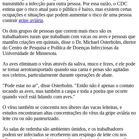
transmitido a infecção para outra pessoa. Por essa razão, o CDC
estima que o risco atual para o público é baixo, mas existem certas
ocupações e situações que podem aumentar o risco de uma pessoa
contrair
gripe aviária
.
Os dois grupos de pessoas que correm mais risco são os
trabalhadores rurais que trabalham com vacas ou aves e pessoas que
mantêm criações em quintais, disse o Dr. Michael Osterholm, diretor
do Centro de Pesquisa e Política de Doenças Infecciosas da
Universidade de Minnesota.
As aves eliminam o vírus através da saliva, muco e fezes, e ele pode
se tornar aerotransportado quando sua cama e penas são agitadas
nos celeiros, particularmente durante operações de abate.
"Pode estar no ar", disse Osterholm. "Então não é apenas o contato
tocando as aves, mas também a caspa e toda a poeira que ocorre
quando você está lidando com aves."
O vírus também se concentra nos úberes das vacas leiteiras, e
estudos encontraram altas concentrações do vírus da gripe aviária no
leite cru ou não pasteurizado.
As salas de ordenha são ambientes úmidos, e os trabalhadores
podem ser infectados se receberem um respingo de leite cru nos