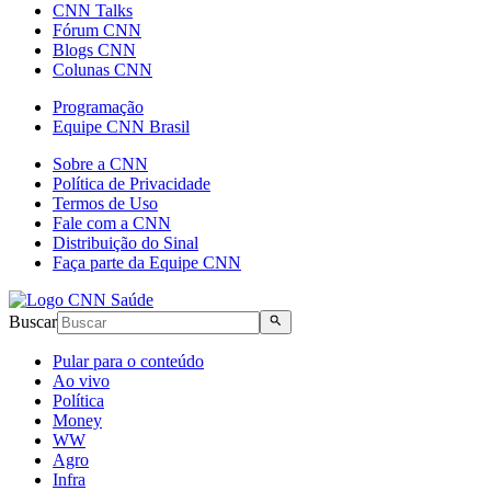
CNN Talks
Fórum CNN
Blogs CNN
Colunas CNN
Programação
Equipe CNN Brasil
Sobre a CNN
Política de Privacidade
Termos de Uso
Fale com a CNN
Distribuição do Sinal
Faça parte da Equipe CNN
Buscar
Pular para o conteúdo
Ao vivo
Política
Money
WW
Agro
Infra