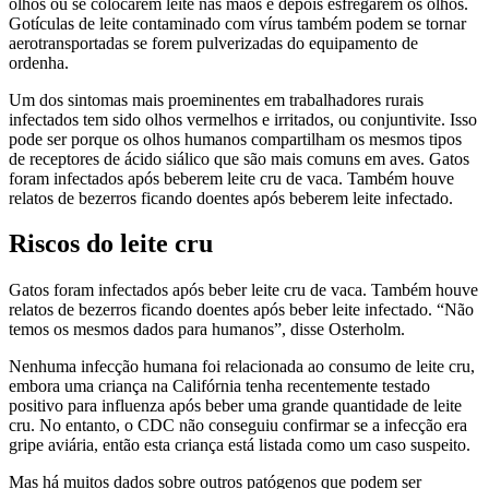
olhos ou se colocarem leite nas mãos e depois esfregarem os olhos.
Gotículas de leite contaminado com vírus também podem se tornar
aerotransportadas se forem pulverizadas do equipamento de
ordenha.
Um dos sintomas mais proeminentes em trabalhadores rurais
infectados tem sido olhos vermelhos e irritados, ou conjuntivite. Isso
pode ser porque os olhos humanos compartilham os mesmos tipos
de receptores de ácido siálico que são mais comuns em aves. Gatos
foram infectados após beberem leite cru de vaca. Também houve
relatos de bezerros ficando doentes após beberem leite infectado.
Riscos do leite cru
Gatos foram infectados após beber leite cru de vaca. Também houve
relatos de bezerros ficando doentes após beber leite infectado. “Não
temos os mesmos dados para humanos”, disse Osterholm.
Nenhuma infecção humana foi relacionada ao consumo de leite cru,
embora uma criança na Califórnia tenha recentemente testado
positivo para influenza após beber uma grande quantidade de leite
cru. No entanto, o CDC não conseguiu confirmar se a infecção era
gripe aviária, então esta criança está listada como um caso suspeito.
Mas há muitos dados sobre outros patógenos que podem ser