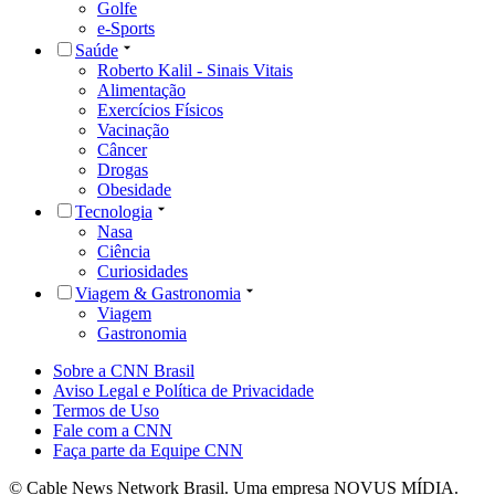
Golfe
e-Sports
Saúde
Roberto Kalil - Sinais Vitais
Alimentação
Exercícios Físicos
Vacinação
Câncer
Drogas
Obesidade
Tecnologia
Nasa
Ciência
Curiosidades
Viagem & Gastronomia
Viagem
Gastronomia
Sobre a CNN Brasil
Aviso Legal e Política de Privacidade
Termos de Uso
Fale com a CNN
Faça parte da Equipe CNN
© Cable News Network Brasil. Uma empresa NOVUS MÍDIA.