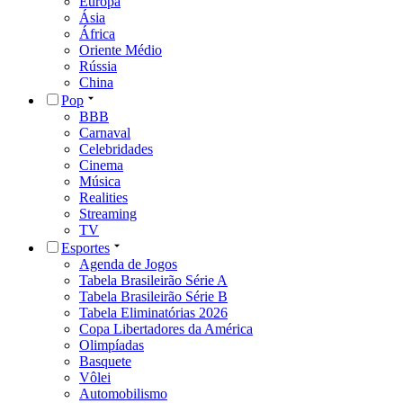
Europa
Ásia
África
Oriente Médio
Rússia
China
Pop
BBB
Carnaval
Celebridades
Cinema
Música
Realities
Streaming
TV
Esportes
Agenda de Jogos
Tabela Brasileirão Série A
Tabela Brasileirão Série B
Tabela Eliminatórias 2026
Copa Libertadores da América
Olimpíadas
Basquete
Vôlei
Automobilismo