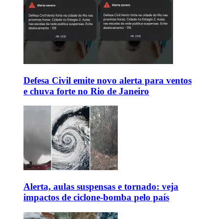
Defesa Civil emite novo alerta para ventos
e chuva forte no Rio de Janeiro
Alerta, aulas suspensas e tornado: veja
impactos de ciclone-bomba pelo país