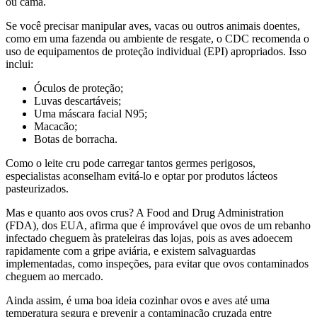
ou cama.
Se você precisar manipular aves, vacas ou outros animais doentes,
como em uma fazenda ou ambiente de resgate, o CDC recomenda o
uso de equipamentos de proteção individual (EPI) apropriados. Isso
inclui:
Óculos de proteção;
Luvas descartáveis;
Uma máscara facial N95;
Macacão;
Botas de borracha.
Como o leite cru pode carregar tantos germes perigosos,
especialistas aconselham evitá-lo e optar por produtos lácteos
pasteurizados.
Mas e quanto aos ovos crus? A Food and Drug Administration
(FDA), dos EUA, afirma que é improvável que ovos de um rebanho
infectado cheguem às prateleiras das lojas, pois as aves adoecem
rapidamente com a gripe aviária, e existem salvaguardas
implementadas, como inspeções, para evitar que ovos contaminados
cheguem ao mercado.
Ainda assim, é uma boa ideia cozinhar ovos e aves até uma
temperatura segura e prevenir a contaminação cruzada entre