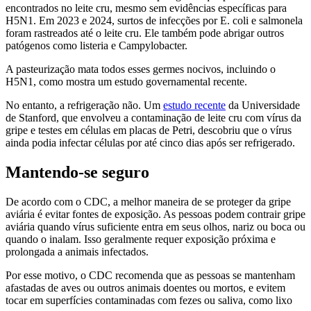
encontrados no leite cru, mesmo sem evidências específicas para
H5N1. Em 2023 e 2024, surtos de infecções por E. coli e salmonela
foram rastreados até o leite cru. Ele também pode abrigar outros
patógenos como listeria e Campylobacter.
A pasteurização mata todos esses germes nocivos, incluindo o
H5N1, como mostra um estudo governamental recente.
No entanto, a refrigeração não. Um
estudo recente
da Universidade
de Stanford, que envolveu a contaminação de leite cru com vírus da
gripe e testes em células em placas de Petri, descobriu que o vírus
ainda podia infectar células por até cinco dias após ser refrigerado.
Mantendo-se seguro
De acordo com o CDC, a melhor maneira de se proteger da gripe
aviária é evitar fontes de exposição. As pessoas podem contrair gripe
aviária quando vírus suficiente entra em seus olhos, nariz ou boca ou
quando o inalam. Isso geralmente requer exposição próxima e
prolongada a animais infectados.
Por esse motivo, o CDC recomenda que as pessoas se mantenham
afastadas de aves ou outros animais doentes ou mortos, e evitem
tocar em superfícies contaminadas com fezes ou saliva, como lixo