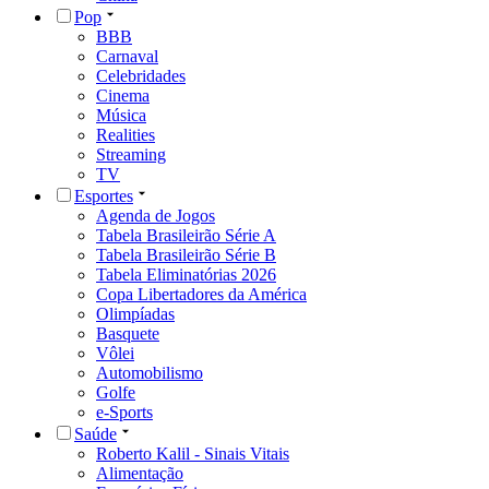
Pop
BBB
Carnaval
Celebridades
Cinema
Música
Realities
Streaming
TV
Esportes
Agenda de Jogos
Tabela Brasileirão Série A
Tabela Brasileirão Série B
Tabela Eliminatórias 2026
Copa Libertadores da América
Olimpíadas
Basquete
Vôlei
Automobilismo
Golfe
e-Sports
Saúde
Roberto Kalil - Sinais Vitais
Alimentação