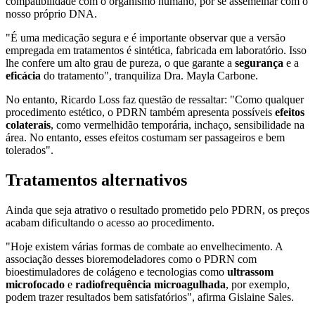
compatibilidade com o organismo humano, por se assemelhar com o
nosso próprio DNA.
"É uma medicação segura e é importante observar que a versão
empregada em tratamentos é sintética, fabricada em laboratório. Isso
lhe confere um alto grau de pureza, o que garante a
segurança
e a
eficácia
do tratamento", tranquiliza Dra. Mayla Carbone.
No entanto, Ricardo Loss faz questão de ressaltar: "Como qualquer
procedimento estético, o PDRN também apresenta possíveis
efeitos
colaterais
, como vermelhidão temporária, inchaço, sensibilidade na
área. No entanto, esses efeitos costumam ser passageiros e bem
tolerados".
Tratamentos alternativos
Ainda que seja atrativo o resultado prometido pelo PDRN, os preços
acabam dificultando o acesso ao procedimento.
"Hoje existem várias formas de combate ao envelhecimento. A
associação desses bioremodeladores como o PDRN com
bioestimuladores de colágeno e tecnologias como
ultrassom
microfocado
e
radiofrequência microagulhada
, por exemplo,
podem trazer resultados bem satisfatórios", afirma Gislaine Sales.