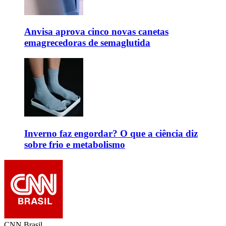
Anvisa aprova cinco novas canetas
emagrecedoras de semaglutida
Inverno faz engordar? O que a ciência diz
sobre frio e metabolismo
CNN Brasil.