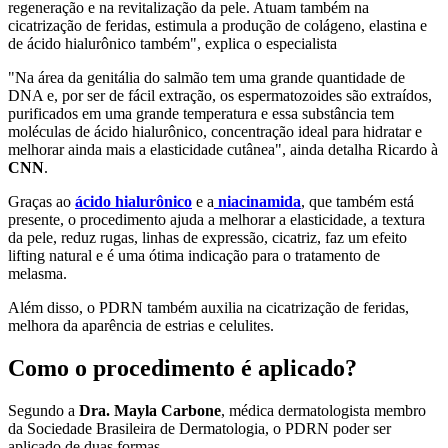
regeneração e na revitalização da pele. Atuam também na
cicatrização de feridas, estimula a produção de colágeno, elastina e
de ácido hialurônico também", explica o especialista
"Na área da genitália do salmão tem uma grande quantidade de
DNA e, por ser de fácil extração, os espermatozoides são extraídos,
purificados em uma grande temperatura e essa substância tem
moléculas de ácido hialurônico, concentração ideal para hidratar e
melhorar ainda mais a elasticidade cutânea", ainda detalha Ricardo à
CNN
.
Graças ao
ácido hialurônico
e a
niacinamida
, que também está
presente, o procedimento ajuda a melhorar a elasticidade, a textura
da pele, reduz rugas, linhas de expressão, cicatriz, faz um efeito
lifting natural e é uma ótima indicação para o tratamento de
melasma.
Além disso, o PDRN também auxilia na cicatrização de feridas,
melhora da aparência de estrias e celulites.
Como o procedimento é aplicado?
Segundo a
Dra. Mayla Carbone
, médica dermatologista membro
da Sociedade Brasileira de Dermatologia, o PDRN poder ser
aplicado de duas formas.