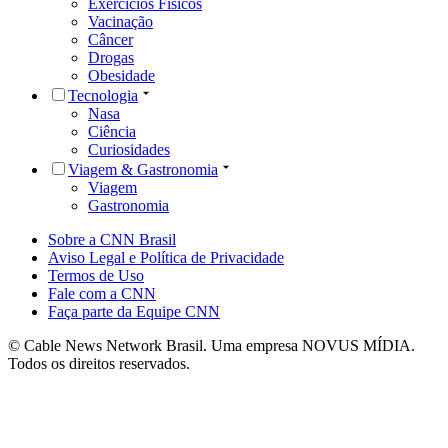
Exercícios Físicos
Vacinação
Câncer
Drogas
Obesidade
Tecnologia
Nasa
Ciência
Curiosidades
Viagem & Gastronomia
Viagem
Gastronomia
Sobre a CNN Brasil
Aviso Legal e Política de Privacidade
Termos de Uso
Fale com a CNN
Faça parte da Equipe CNN
© Cable News Network Brasil. Uma empresa NOVUS MÍDIA.
Todos os direitos reservados.