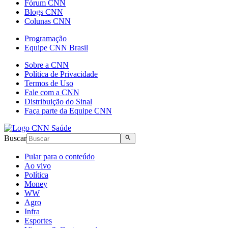
Fórum CNN
Blogs CNN
Colunas CNN
Programação
Equipe CNN Brasil
Sobre a CNN
Política de Privacidade
Termos de Uso
Fale com a CNN
Distribuição do Sinal
Faça parte da Equipe CNN
Buscar
Pular para o conteúdo
Ao vivo
Política
Money
WW
Agro
Infra
Esportes