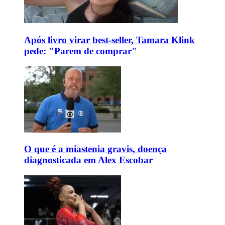
Após livro virar best-seller, Tamara Klink
pede: "Parem de comprar"
O que é a miastenia gravis, doença
diagnosticada em Alex Escobar