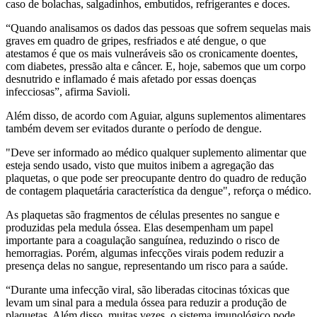
caso de bolachas, salgadinhos, embutidos, refrigerantes e doces.
“Quando analisamos os dados das pessoas que sofrem sequelas mais
graves em quadro de gripes, resfriados e até dengue, o que
atestamos é que os mais vulneráveis são os cronicamente doentes,
com diabetes, pressão alta e câncer. E, hoje, sabemos que um corpo
desnutrido e inflamado é mais afetado por essas doenças
infecciosas”, afirma Savioli.
Além disso, de acordo com Aguiar, alguns suplementos alimentares
também devem ser evitados durante o período de dengue.
"Deve ser informado ao médico qualquer suplemento alimentar que
esteja sendo usado, visto que muitos inibem a agregação das
plaquetas, o que pode ser preocupante dentro do quadro de redução
de contagem plaquetária característica da dengue", reforça o médico.
As plaquetas são fragmentos de células presentes no sangue e
produzidas pela medula óssea. Elas desempenham um papel
importante para a coagulação sanguínea, reduzindo o risco de
hemorragias. Porém, algumas infecções virais podem reduzir a
presença delas no sangue, representando um risco para a saúde.
“Durante uma infecção viral, são liberadas citocinas tóxicas que
levam um sinal para a medula óssea para reduzir a produção de
plaquetas. Além disso, muitas vezes, o sistema imunológico pode