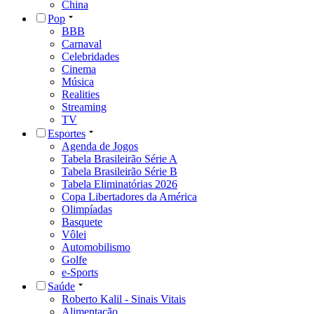
China
Pop
BBB
Carnaval
Celebridades
Cinema
Música
Realities
Streaming
TV
Esportes
Agenda de Jogos
Tabela Brasileirão Série A
Tabela Brasileirão Série B
Tabela Eliminatórias 2026
Copa Libertadores da América
Olimpíadas
Basquete
Vôlei
Automobilismo
Golfe
e-Sports
Saúde
Roberto Kalil - Sinais Vitais
Alimentação