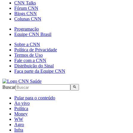
CNN Talks
Fórum CNN
Blogs CNN
Colunas CNN
Programação
Equipe CNN Brasil
Sobre a CNN
Política de Privacidade
Termos de Uso
Fale com a CNN
Distribuição do Sinal
Faça parte da Equipe CNN
Buscar
Pular para o conteúdo
Ao vivo
Política
Money
WW
Agro
Infra