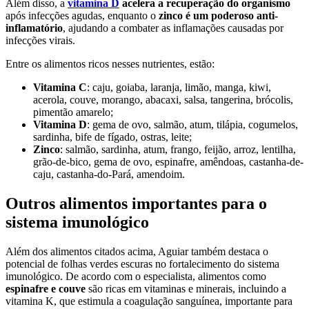
Além disso, a
vitamina D
acelera a recuperação do organismo
após infecções agudas, enquanto o
zinco é um poderoso anti-
inflamatório
, ajudando a combater as inflamações causadas por
infecções virais.
Entre os alimentos ricos nesses nutrientes, estão:
Vitamina C
: caju, goiaba, laranja, limão, manga, kiwi,
acerola, couve, morango, abacaxi, salsa, tangerina, brócolis,
pimentão amarelo;
Vitamina D
: gema de ovo, salmão, atum, tilápia, cogumelos,
sardinha, bife de fígado, ostras, leite;
Zinco
: salmão, sardinha, atum, frango, feijão, arroz, lentilha,
grão-de-bico, gema de ovo, espinafre, amêndoas, castanha-de-
caju, castanha-do-Pará, amendoim.
Outros alimentos importantes para o
sistema imunológico
Além dos alimentos citados acima, Aguiar também destaca o
potencial de folhas verdes escuras no fortalecimento do sistema
imunológico. De acordo com o especialista, alimentos como
espinafre e couve
são ricas em vitaminas e minerais, incluindo a
vitamina K, que estimula a coagulação sanguínea, importante para