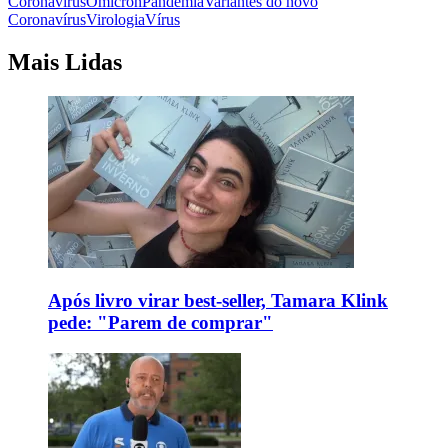
Coronavírus
Ômicron
Pandemia
Variantes do novo
Coronavírus
Virologia
Vírus
Mais Lidas
Após livro virar best-seller, Tamara Klink
pede: "Parem de comprar"