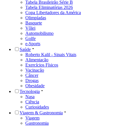
Tabela Brasileirão Série B
Tabela Eliminatórias 2026
Copa Libertadores da América
Olimpíadas
Basquete
Vôlei
Automobilismo
Golfe
e-Sports
Saúde
Roberto Kalil - Sinais Vitais
Alimentação
Exercícios Físicos
Vacinação
Câncer
Drogas
Obesidade
Tecnologia
Nasa
Ciência
Curiosidades
Viagem & Gastronomia
Viagem
Gastronomia