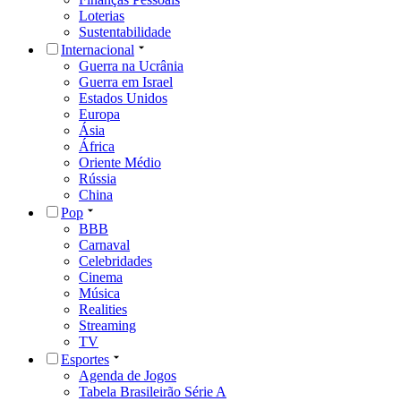
Loterias
Sustentabilidade
Internacional
Guerra na Ucrânia
Guerra em Israel
Estados Unidos
Europa
Ásia
África
Oriente Médio
Rússia
China
Pop
BBB
Carnaval
Celebridades
Cinema
Música
Realities
Streaming
TV
Esportes
Agenda de Jogos
Tabela Brasileirão Série A