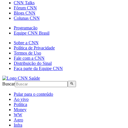
CNN Talks
Fórum CNN
Blogs CNN
Colunas CNN
Programação
Equipe CNN Brasil
Sobre a CNN
Política de Privacidade
Termos de Uso
Fale com a CNN
Distribuição do Sinal
Faça parte da Equipe CNN
Buscar
Pular para o conteúdo
Ao vivo
Política
Money
WW
Agro
Infra