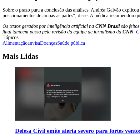
Sobre o prazo para a conclusão das análises, Andréa Galvão explico
posicionamentos de ambas as partes", disse. A médica recomendou que
Os textos gerados por inteligência artificial na
CNN Brasil
são feito
final também passa pela revisão da equipe de jornalismo da
CNN
.
C
Tópicos
Alimentação
anvisa
Doenças
Saúde pública
Mais Lidas
Defesa Civil emite alerta severo para fortes vent