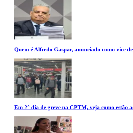
Quem é Alfredo Gaspar, anunciado como vice de
Em 2° dia de greve na CPTM, veja como estão as 