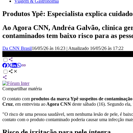
Viagem & Gastronomia
Produtos Ypê: Especialista explica cuidad
Ao Agora CNN, Andréa Galvão, clínica ger
contaminados tem baixo risco para as pesso
Da CNN Brasil
16/05/26 às 16:23
|
Atualizado
16/05/26 às 17:22
Contato com produtos Ypê contaminados tem menos risco para pele
Compartilhar matéria
O contato com
produtos da marca Ypê suspeitos de contaminação
Cruz
, em entrevista ao
Agora CNN
deste sábado (16). Segundo ela,
"O risco de uma pessoa saudável, sem nenhuma lesão de pele, é bai
contato com o produto contaminado poderia causar uma infecção mais 
Risco de irritação para pele íntegra