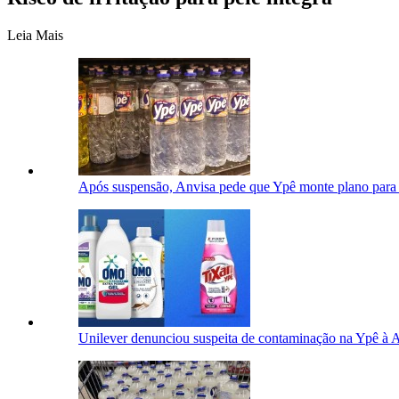
Leia Mais
Após suspensão, Anvisa pede que Ypê monte plano para 
Unilever denunciou suspeita de contaminação na Ypê à 