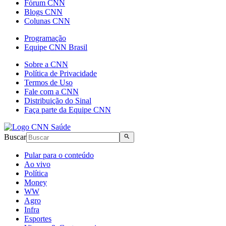
Fórum CNN
Blogs CNN
Colunas CNN
Programação
Equipe CNN Brasil
Sobre a CNN
Política de Privacidade
Termos de Uso
Fale com a CNN
Distribuição do Sinal
Faça parte da Equipe CNN
Buscar
Pular para o conteúdo
Ao vivo
Política
Money
WW
Agro
Infra
Esportes