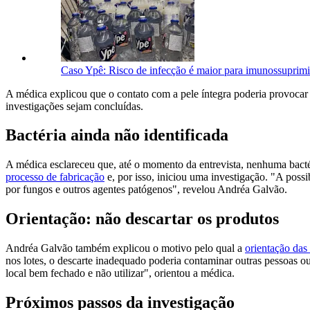
Caso Ypê: Risco de infecção é maior para imunossuprimi
A médica explicou que o contato com a pele íntegra poderia provocar i
investigações sejam concluídas.
Bactéria ainda não identificada
A médica esclareceu que, até o momento da entrevista, nenhuma bactér
processo de fabricação
e, por isso, iniciou uma investigação. "A poss
por fungos e outros agentes patógenos", revelou Andréa Galvão.
Orientação: não descartar os produtos
Andréa Galvão também explicou o motivo pelo qual a
orientação das
nos lotes, o descarte inadequado poderia contaminar outras pessoas o
local bem fechado e não utilizar", orientou a médica.
Próximos passos da investigação