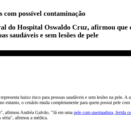
os com possível contaminação
al do Hospital Oswaldo Cruz, afirmou que o
as saudáveis e sem lesões de pele
 sem lesões, diz médica | AGORA CNN
representa baixo risco para pessoas saudáveis e sem lesões na pele. A 
 no entanto, o cenário muda completamente para quem possui pele com 
xo", afirmou Andréa Galvão. "Já em uma
pele com queimadura, ferida o
séria", afirmou a médica.