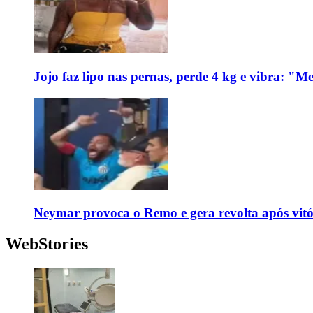
Jojo faz lipo nas pernas, perde 4 kg e vibra: "M
Neymar provoca o Remo e gera revolta após vit
WebStories