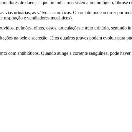
portadores de doenças que prejudicam o sistema imunológico, fibrose cí
 as vias urinárias, as válvulas cardíacas. O contato pode ocorrer por 
e respiração e ventiladores mecânicos).
 ouvidos, pulmões, olhos, ossos, articulações e trato urinário, segund
ritações na pele e secreção. Já os quadros graves podem evoluir para p
ento com antibióticos. Quando atinge a corrente sanguínea, pode haver r