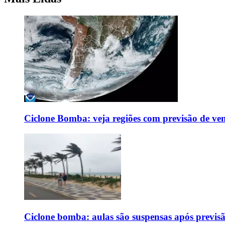
Ciclone Bomba: veja regiões com previsão de ven
Ciclone bomba: aulas são suspensas após previs