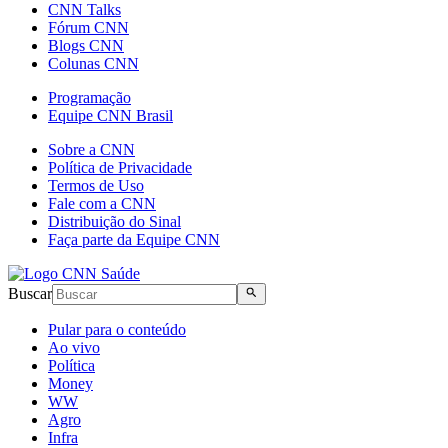
CNN Talks
Fórum CNN
Blogs CNN
Colunas CNN
Programação
Equipe CNN Brasil
Sobre a CNN
Política de Privacidade
Termos de Uso
Fale com a CNN
Distribuição do Sinal
Faça parte da Equipe CNN
Buscar
Pular para o conteúdo
Ao vivo
Política
Money
WW
Agro
Infra