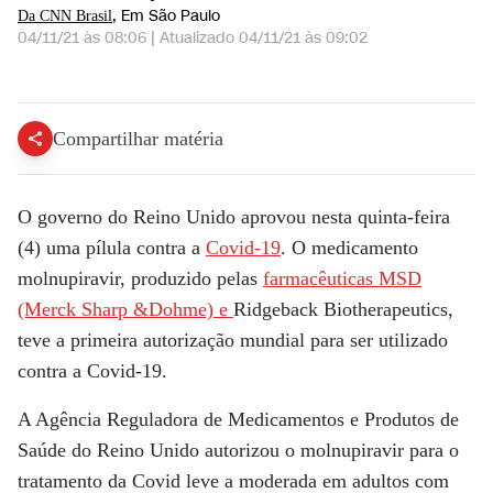
, Em São Paulo
Da CNN Brasil
04/11/21 às 08:06
|
Atualizado
04/11/21 às 09:02
Reino Unido autoriza medicamento contra Covid-19 | NOVO DIA
Compartilhar matéria
O governo do Reino Unido aprovou nesta quinta-feira
(4) uma pílula contra a
Covid-19
. O medicamento
molnupiravir, produzido pelas
farmacêuticas MSD
(Merck Sharp &Dohme) e
Ridgeback Biotherapeutics,
teve a primeira autorização mundial para ser utilizado
contra a Covid-19.
A Agência Reguladora de Medicamentos e Produtos de
Saúde do Reino Unido autorizou o molnupiravir para o
tratamento da Covid leve a moderada em adultos com