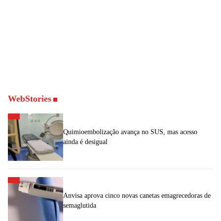
WebStories
Quimioembolização avança no SUS, mas acesso
ainda é desigual
Anvisa aprova cinco novas canetas emagrecedoras de
semaglutida