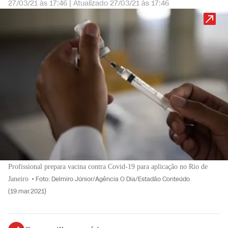
27/03/21 às 17:46
|
Atualizado
27/03/21 às 17:46
Profissional prepara vacina contra Covid-19 para aplicação no Rio de
Janeiro
•
Foto: Delmiro Júnior/Agência O Dia/Estadão Conteúdo
(19.mar.2021)