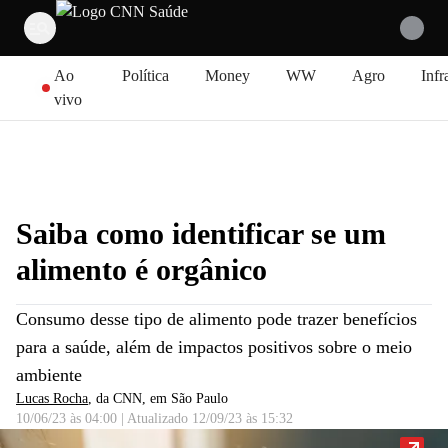
Pular para o conteúdo
Ao
Política
Money
WW
Agro
Infr
vivo
Saiba como identificar se um
alimento é orgânico
Consumo desse tipo de alimento pode trazer benefícios
para a saúde, além de impactos positivos sobre o meio
ambiente
Lucas Rocha
, da CNN
, em São Paulo
10/06/23 às 04:00
|
Atualizado
12/09/23 às 15:32