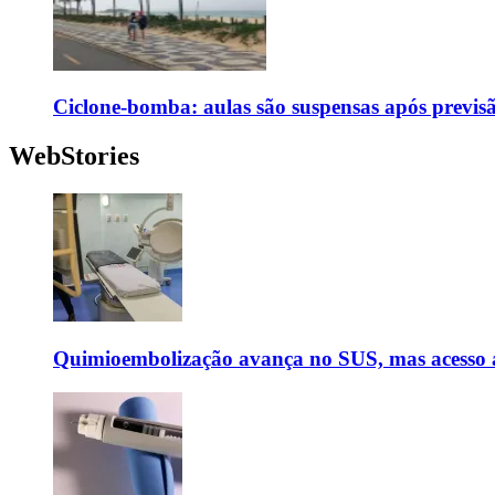
Ciclone-bomba: aulas são suspensas após previs
WebStories
Quimioembolização avança no SUS, mas acesso a