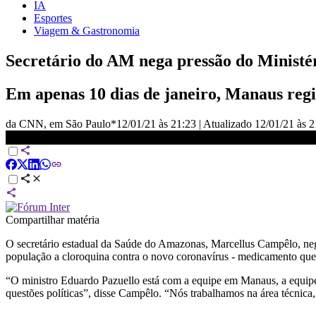
IA
Esportes
Viagem & Gastronomia
Secretário do AM nega pressão do Ministér
Em apenas 10 dias de janeiro, Manaus regi
da CNN, em São Paulo*
12/01/21 às 21:23
|
Atualizado
12/01/21 às 2
Secretário do AM nega pressão do Ministério da Saúde por uso de cl
Compartilhar matéria
O secretário estadual da Saúde do Amazonas, Marcellus Campêlo, ne
população a cloroquina contra o novo coronavírus - medicamento que 
“O ministro Eduardo Pazuello está com a equipe em Manaus, a equip
questões políticas”, disse Campêlo. “Nós trabalhamos na área técni