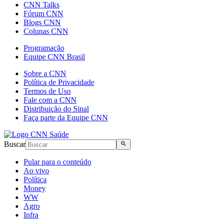
CNN Talks
Fórum CNN
Blogs CNN
Colunas CNN
Programação
Equipe CNN Brasil
Sobre a CNN
Política de Privacidade
Termos de Uso
Fale com a CNN
Distribuição do Sinal
Faça parte da Equipe CNN
Buscar
Pular para o conteúdo
Ao vivo
Política
Money
WW
Agro
Infra