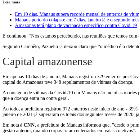
Leia mais
Em 10 dias, Manaus supera recorde mensal de enterros de víti
Manaus perto do colapso: em 7 dias, janeiro já é o segundo mê
Amazonas terá plano de vacinação específico contra Covid-19
E continuou: “Nós estamos percebendo, nas reuniões que temos com a 
Segundo Campêlo, Pazuello já deixou claro que “o médico é o detentor
Capital amazonense
Em apenas 10 dias de janeiro, Manaus registrou 379 enterros por Cov
capital do Amazonas teve 348 sepultamentos de vítimas da doença.
A contagem de vítimas da Covid-19 em Manaus não inclui as mortes po
que a doença entra na conta geral.
Ao todo, a prefeitura registrou 972 enterros neste início de ano - 
janeiro de 2021 já superaram os totais dos seguintes meses de 2020: j
Em nota à
CNN
, a prefeitura de Manaus informou que, "desde o prim
gestão anterior, quando corpos foram enterrados em valas coletivas".