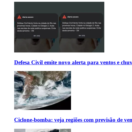
Defesa Civil emite novo alerta para ventos e chu
Ciclone-bomba: veja regiões com previsão de ven