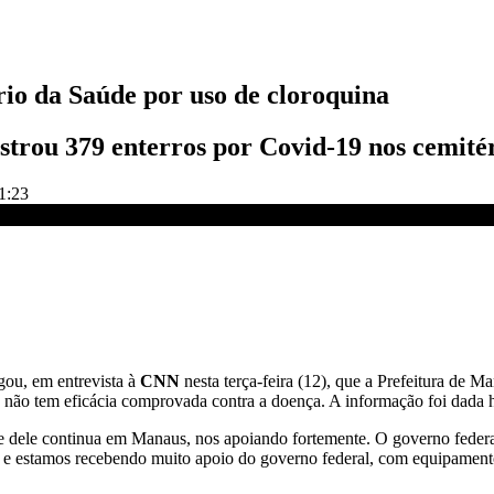
io da Saúde por uso de cloroquina
strou 379 enterros por Covid-19 nos cemitér
1:23
oroquina
gou, em entrevista à
CNN
nesta terça-feira (12), que a Prefeitura de M
não tem eficácia comprovada contra a doença. A informação foi dada ho
e dele continua em Manaus, nos apoiando fortemente. O governo feder
ca, e estamos recebendo muito apoio do governo federal, com equipamen