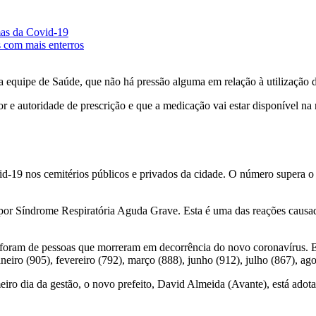
mas da Covid-19
s com mais enterros
equipe de Saúde, que não há pressão alguma em relação à utilização d
 e autoridade de prescrição e que a medicação vai estar disponível na 
id-19 nos cemitérios públicos e privados da cidade. O número supera 
r Síndrome Respiratória Aguda Grave. Esta é uma das reações causadas
39% foram de pessoas que morreram em decorrência do novo coronavírus. 
aneiro (905), fevereiro (792), março (888), junho (912), julho (867), a
eiro dia da gestão, o novo prefeito, David Almeida (Avante), está adota