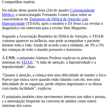
Compartilhar matéria
Na edição desta quarta-feira (24) do quadro
Correspondente
Médico
, o neurocirurgião Fernando Gomes falou sobre as
características do
Transtorno de Déficit de Atenção com
Hiperatividade
(TDAH), após o modelo e DJ Jesus Luz revelar o
diagnóstico em entrevista para a revista
Vam Magazine
.
Segundo a Associação Brasileira do Déficit de Atenção, o TDAH
costuma aparecer na infância, mas pode acompanhar o paciente
durante toda a vida. Ainda de acordo com a entidade, de 3% a 5%
das crianças de todo o mundo possuem o transtorno.
À
CNN
, o psiquiatra Adriano Predeus explicou os principais
sintomas do
TDAH
. "A falta de atenção, a hiperatividade e a
impulsividade", disse.
"Quanto à atenção, a criança tem uma dificuldade de manter o foco.
Parece que nunca ouve quando estão falando com ele, tem uma
dificuldade de se organizar, perde objetos importantes e se distrai
com muita facilidade", explicou.
O psiquiatra também citou movimentos intensos nas mãos e pernas,
e a interrupção frequente na conversa de adultos como outros
sintomas dos casos.