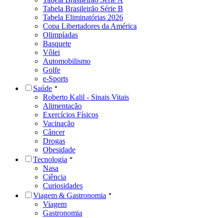
Tabela Brasileirão Série B
Tabela Eliminatórias 2026
Copa Libertadores da América
Olimpíadas
Basquete
Vôlei
Automobilismo
Golfe
e-Sports
Saúde
Roberto Kalil - Sinais Vitais
Alimentação
Exercícios Físicos
Vacinação
Câncer
Drogas
Obesidade
Tecnologia
Nasa
Ciência
Curiosidades
Viagem & Gastronomia
Viagem
Gastronomia