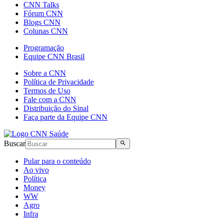
CNN Talks
Fórum CNN
Blogs CNN
Colunas CNN
Programação
Equipe CNN Brasil
Sobre a CNN
Política de Privacidade
Termos de Uso
Fale com a CNN
Distribuição do Sinal
Faça parte da Equipe CNN
Buscar
Pular para o conteúdo
Ao vivo
Política
Money
WW
Agro
Infra