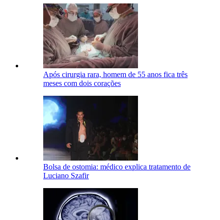
Após cirurgia rara, homem de 55 anos fica três
meses com dois corações
Bolsa de ostomia: médico explica tratamento de
Luciano Szafir