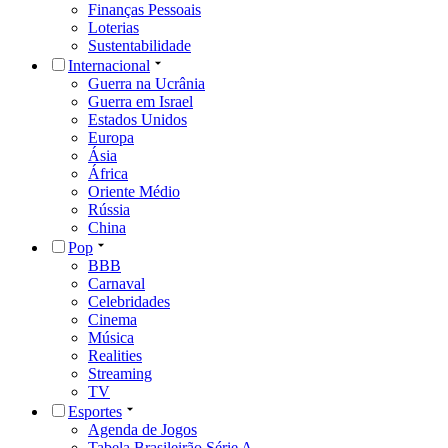
Finanças Pessoais
Loterias
Sustentabilidade
Internacional
Guerra na Ucrânia
Guerra em Israel
Estados Unidos
Europa
Ásia
África
Oriente Médio
Rússia
China
Pop
BBB
Carnaval
Celebridades
Cinema
Música
Realities
Streaming
TV
Esportes
Agenda de Jogos
Tabela Brasileirão Série A