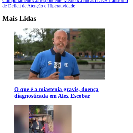
Comportamento
Correspondente Médico
Crianças
TDAH
Transtorno
de Deficit de Atenção e Hiperatividade
Mais Lidas
O que é a miastenia gravis, doença
diagnosticada em Alex Escobar