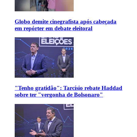
Globo demite cinegrafista após cabeçada
em repórter em debate eleitoral
"Tenho gratidão": Tarcísio rebate Haddad
sobre ter "vergonha de Bolsonaro"