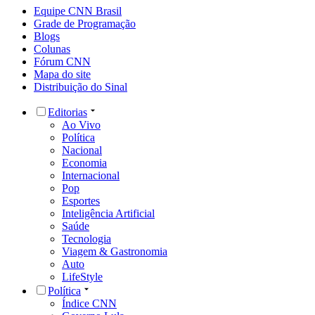
Equipe CNN Brasil
Grade de Programação
Blogs
Colunas
Fórum CNN
Mapa do site
Distribuição do Sinal
Editorias
Ao Vivo
Política
Nacional
Economia
Internacional
Pop
Esportes
Inteligência Artificial
Saúde
Tecnologia
Viagem & Gastronomia
Auto
LifeStyle
Política
Índice CNN