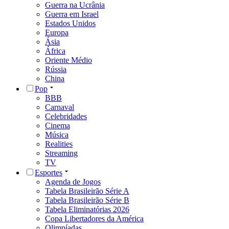
Guerra na Ucrânia
Guerra em Israel
Estados Unidos
Europa
Ásia
África
Oriente Médio
Rússia
China
Pop
BBB
Carnaval
Celebridades
Cinema
Música
Realities
Streaming
TV
Esportes
Agenda de Jogos
Tabela Brasileirão Série A
Tabela Brasileirão Série B
Tabela Eliminatórias 2026
Copa Libertadores da América
Olimpíadas