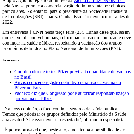
A aprovação do registro definitivo da
vacina da Pfizer/BioNTech
pela Anvisa permite a comercialização do imunizante por clínicas
particulares. No entanto, para o presidente da Sociedade Brasileira
de Imunizações (SBI), Juarez Cunha, isso não deve ocorrer antes de
2022.
Em entrevista à
CNN
nesta terça-feira (23), Cunha disse que, assim
que estiver disponível no país, o foco para o uso do imunizante deve
continuar na saúde pública, respeitando a vacinação dos grupos
prioritários definidos no Plano Nacional de Imunizações (PNI).
Leia mais
Coordenador de testes Pfizer prevê alta quantidade de vacinas
no Brasil
Anvisa concede registro definitivo para uso da vacina da
Pfizer no Brasil
Pacheco diz que Congresso pode autorizar responsabilização
por vacina da Pfizer
"Na nossa opinião, o foco continua sendo o de saúde pública.
Temos que priorizar os grupos definidos pelo Ministério da Saúde
através do PNI e isso deve ser respeitado", afirmou o especialista.
"É pouco provável que, neste ano, ainda tenha a possibilidade de