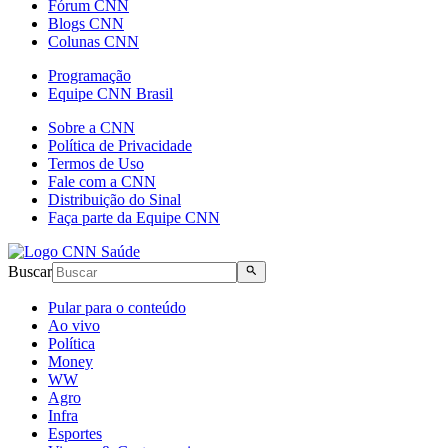
Fórum CNN
Blogs CNN
Colunas CNN
Programação
Equipe CNN Brasil
Sobre a CNN
Política de Privacidade
Termos de Uso
Fale com a CNN
Distribuição do Sinal
Faça parte da Equipe CNN
Buscar
Pular para o conteúdo
Ao vivo
Política
Money
WW
Agro
Infra
Esportes