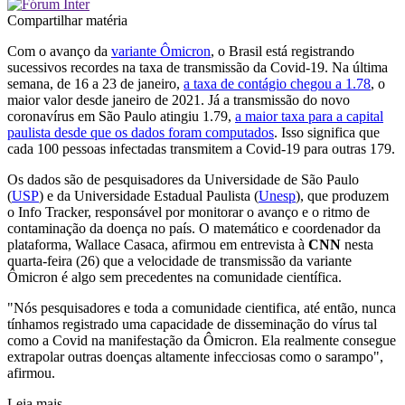
Compartilhar matéria
Com o avanço da
variante Ômicron
, o Brasil está registrando
sucessivos recordes na taxa de transmissão da Covid-19. Na última
semana, de 16 a 23 de janeiro,
a taxa de contágio chegou a 1.78
, o
maior valor desde janeiro de 2021. Já a transmissão do novo
coronavírus em São Paulo atingiu 1.79,
a maior taxa para a capital
paulista desde que os dados foram computados
. Isso significa que
cada 100 pessoas infectadas transmitem a Covid-19 para outras 179.
Os dados são de pesquisadores da Universidade de São Paulo
(
USP
) e da Universidade Estadual Paulista (
Unesp
), que produzem
o Info Tracker, responsável por monitorar o avanço e o ritmo de
contaminação da doença no país. O matemático e coordenador da
plataforma, Wallace Casaca, afirmou em entrevista à
CNN
nesta
quarta-feira (26) que a velocidade de transmissão da variante
Ômicron é algo sem precedentes na comunidade científica.
"Nós pesquisadores e toda a comunidade cientifica, até então, nunca
tínhamos registrado uma capacidade de disseminação do vírus tal
como a Covid na manifestação da Ômicron. Ela realmente consegue
extrapolar outras doenças altamente infecciosas como o sarampo",
afirmou.
Leia mais