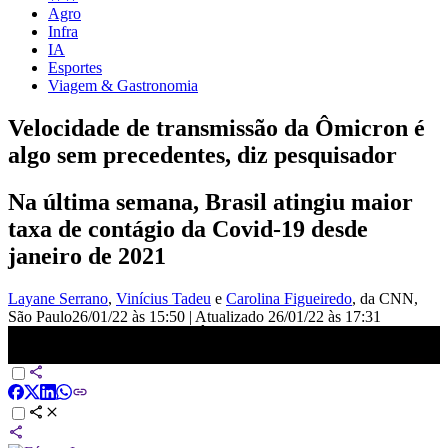
Agro
Infra
IA
Esportes
Viagem & Gastronomia
Velocidade de transmissão da Ômicron é
algo sem precedentes, diz pesquisador
Na última semana, Brasil atingiu maior
taxa de contágio da Covid-19 desde
janeiro de 2021
Layane Serrano
,
Vinícius Tadeu
e
Carolina Figueiredo
, da CNN
,
São Paulo
26/01/22 às 15:50
|
Atualizado
26/01/22 às 17:31
Velocidade de transmissão da Ômicron é algo sem precedentes, diz
pesquisador | VISÃO CNN