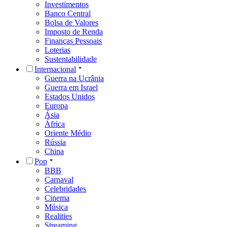
Investimentos
Banco Central
Bolsa de Valores
Imposto de Renda
Finanças Pessoais
Loterias
Sustentabilidade
Internacional
Guerra na Ucrânia
Guerra em Israel
Estados Unidos
Europa
Ásia
África
Oriente Médio
Rússia
China
Pop
BBB
Carnaval
Celebridades
Cinema
Música
Realities
Streaming