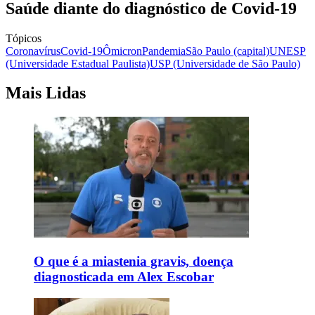
Saúde diante do diagnóstico de Covid-19
Tópicos
Coronavírus
Covid-19
Ômicron
Pandemia
São Paulo (capital)
UNESP
(Universidade Estadual Paulista)
USP (Universidade de São Paulo)
Mais Lidas
O que é a miastenia gravis, doença
diagnosticada em Alex Escobar