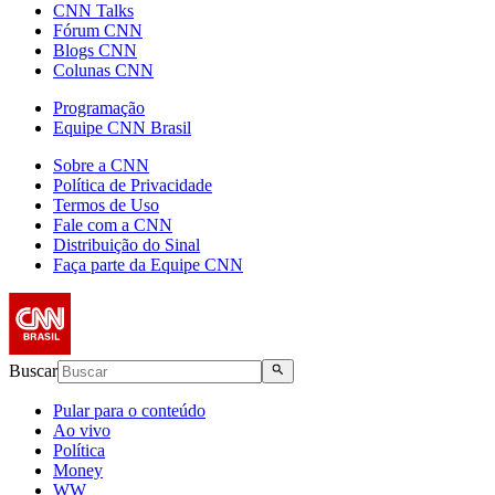
CNN Talks
Fórum CNN
Blogs CNN
Colunas CNN
Programação
Equipe CNN Brasil
Sobre a CNN
Política de Privacidade
Termos de Uso
Fale com a CNN
Distribuição do Sinal
Faça parte da Equipe CNN
Buscar
Pular para o conteúdo
Ao vivo
Política
Money
WW