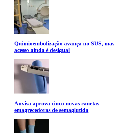
Quimioembolização avança no SUS, mas
acesso ainda é desigual
Anvisa aprova cinco novas canetas
emagrecedoras de semaglutida