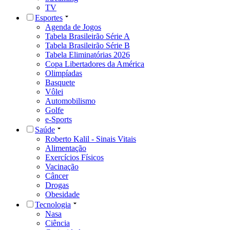
TV
Esportes
Agenda de Jogos
Tabela Brasileirão Série A
Tabela Brasileirão Série B
Tabela Eliminatórias 2026
Copa Libertadores da América
Olimpíadas
Basquete
Vôlei
Automobilismo
Golfe
e-Sports
Saúde
Roberto Kalil - Sinais Vitais
Alimentação
Exercícios Físicos
Vacinação
Câncer
Drogas
Obesidade
Tecnologia
Nasa
Ciência