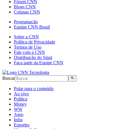
Fórum CNN
Blogs CNN
Colunas CNN
Programação
Equipe CNN Brasil
Sobre a CNN
Política de Privacidade
Termos de Uso
Fale com a CNN
Distribuição do Sinal
Faça parte da Equipe CNN
Buscar
Pular para o conteúdo
Ao vivo
Política
Money
WW
Agro
Infra
Esportes