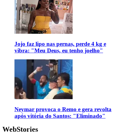
Jojo faz lipo nas pernas, perde 4 kg e
vibra: "Meu Deus, eu tenho joelho"
Neymar provoca o Remo e gera revolta
após vitória do Santos: "Eliminado"
WebStories