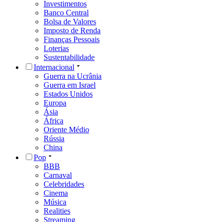
Investimentos
Banco Central
Bolsa de Valores
Imposto de Renda
Finanças Pessoais
Loterias
Sustentabilidade
Internacional
Guerra na Ucrânia
Guerra em Israel
Estados Unidos
Europa
Ásia
África
Oriente Médio
Rússia
China
Pop
BBB
Carnaval
Celebridades
Cinema
Música
Realities
Streaming