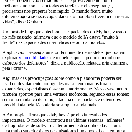
"Se os modelos vão ser tão bons — e provavelmente muito
melhores que isso — em todas as tarefas de cibersegurança,
precisamos nos preparar bem rápido. O mundo ficará muito
diferente agora se essas capacidades do modelo estiverem em nossas
vidas", disse Graham.
Um post de blog que antecipou as capacidades do Mythos, vazado
no mês passado, afirmava que o modelo de IA estava "muito à
frente" das capacidades cibernéticas de outros modelos.
A aplicação "pressagia uma onda iminente de modelos que podem
explorar
vulnerabilidades
de maneiras que superam em muito os
esforços dos defensores", dizia a publicação, relatada primeiramente
pela Fortune.
Algumas das preocupações sobre como a plataforma poderia ser
usada indevidamente por agentes mal-intencionados foram
exageradas, especialistas disseram anteriormente. Mas o vazamento
também apontou para uma verdade incômoda, segundo essas fontes:
sem uma mudança de rumo, a lacuna entre hackers e defensores
possibilitada pela IA poderia se ampliar ainda mais.
A Anthropic afirma que o Mythos já produziu resultados
impactantes. O modelo encontrou nas últimas semanas "milhares"
de fragilidades de software anteriormente desconhecidas — uma
taxa muito superior à dos pesquisadores humanos, disse a empresa.