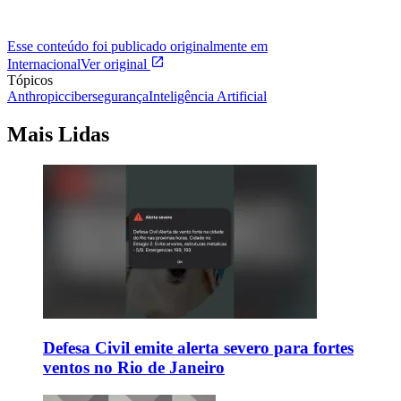
Esse conteúdo foi publicado originalmente em
Internacional
Ver original
Tópicos
Anthropic
cibersegurança
Inteligência Artificial
Mais Lidas
Defesa Civil emite alerta severo para fortes
ventos no Rio de Janeiro