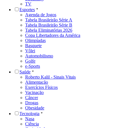
TV
Esportes
Agenda de Jogos
Tabela Brasileirão Série A
Tabela Brasileirão Série B
Tabela Eliminatórias 2026
Copa Libertadores da América
Olimpíadas
Basquete
Vôlei
Automobilismo
Golfe
e-Sports
Saúde
Roberto Kalil - Sinais Vitais
Alimentação
Exercícios Físicos
Vacinação
Câncer
Drogas
Obesidade
Tecnologia
Nasa
Ciência