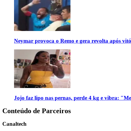
Neymar provoca o Remo e gera revolta após vit
Jojo faz lipo nas pernas, perde 4 kg e vibra: "M
Conteúdo de Parceiros
Canaltech