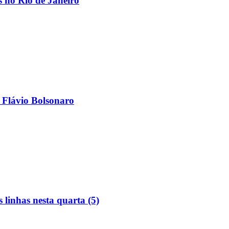
os no Rio de Janeiro
 Flávio Bolsonaro
linhas nesta quarta (5)