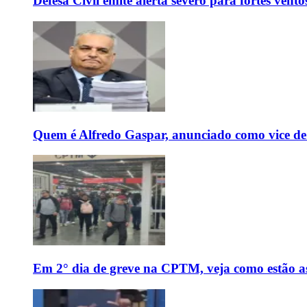
Defesa Civil emite alerta severo para fortes vent
Quem é Alfredo Gaspar, anunciado como vice de
Em 2° dia de greve na CPTM, veja como estão as 