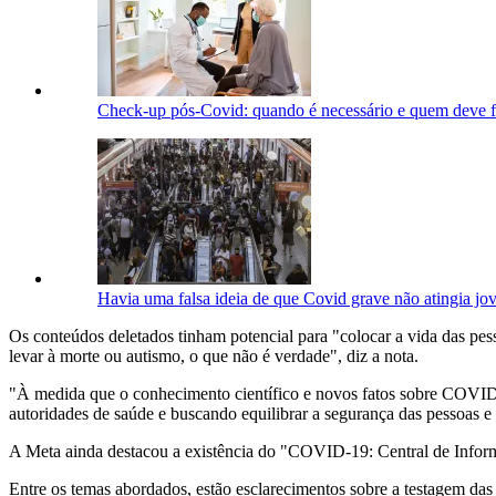
Check-up pós-Covid: quando é necessário e quem deve fa
Havia uma falsa ideia de que Covid grave não atingia jov
Os conteúdos deletados tinham potencial para "colocar a vida das pe
levar à morte ou autismo, o que não é verdade", diz a nota.
"À medida que o conhecimento científico e novos fatos sobre COVID-1
autoridades de saúde e buscando equilibrar a segurança das pessoas 
A Meta ainda destacou a existência do "COVID-19: Central de Inform
Entre os temas abordados, estão esclarecimentos sobre a testagem das v