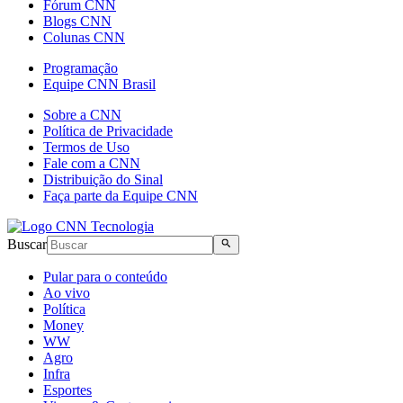
Fórum CNN
Blogs CNN
Colunas CNN
Programação
Equipe CNN Brasil
Sobre a CNN
Política de Privacidade
Termos de Uso
Fale com a CNN
Distribuição do Sinal
Faça parte da Equipe CNN
Buscar
Pular para o conteúdo
Ao vivo
Política
Money
WW
Agro
Infra
Esportes