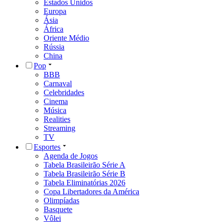
Estados Unidos
Europa
Ásia
África
Oriente Médio
Rússia
China
Pop
BBB
Carnaval
Celebridades
Cinema
Música
Realities
Streaming
TV
Esportes
Agenda de Jogos
Tabela Brasileirão Série A
Tabela Brasileirão Série B
Tabela Eliminatórias 2026
Copa Libertadores da América
Olimpíadas
Basquete
Vôlei