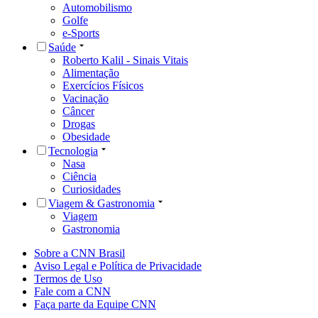
Automobilismo
Golfe
e-Sports
Saúde
Roberto Kalil - Sinais Vitais
Alimentação
Exercícios Físicos
Vacinação
Câncer
Drogas
Obesidade
Tecnologia
Nasa
Ciência
Curiosidades
Viagem & Gastronomia
Viagem
Gastronomia
Sobre a CNN Brasil
Aviso Legal e Política de Privacidade
Termos de Uso
Fale com a CNN
Faça parte da Equipe CNN