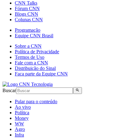
CNN Talks
Fórum CNN
Blogs CNN
Colunas CNN
Programação
Equipe CNN Brasil
Sobre a CNN
Política de Privacidade
Termos de Uso
Fale com a CNN
Distribuição do Sinal
Faça parte da Equipe CNN
Buscar
Pular para o conteúdo
Ao vivo
Política
Money
WW
Agro
Infra