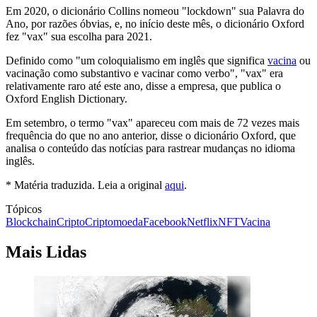
Em 2020, o dicionário Collins nomeou "lockdown" sua Palavra do
Ano, por razões óbvias, e, no início deste mês, o dicionário Oxford ​​
fez "vax" sua escolha para 2021.
Definido como "um coloquialismo em inglês que significa
vacina
ou
vacinação como substantivo e vacinar como verbo", "vax" era
relativamente raro até este ano, disse a empresa, que publica o
Oxford English Dictionary.
Em setembro, o termo "vax" apareceu com mais de 72 vezes mais
frequência do que no ano anterior, disse o dicionário Oxford, que
analisa o conteúdo das notícias para rastrear mudanças no idioma
inglês.
* Matéria traduzida. Leia a original
aqui
.
Tópicos
Blockchain
Cripto
Criptomoeda
Facebook
Netflix
NFT
Vacina
Mais Lidas