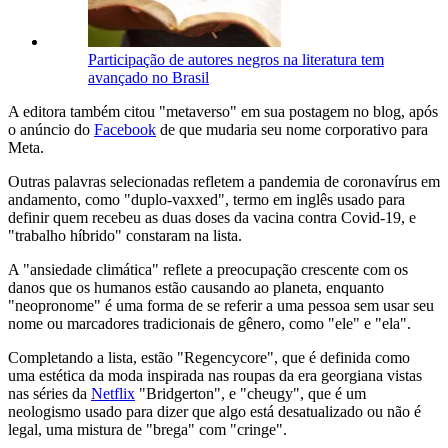
Participação de autores negros na literatura tem
avançado no Brasil
A editora também citou "metaverso" em sua postagem no blog, após
o anúncio do
Facebook
de que mudaria seu nome corporativo para
Meta.
Outras palavras selecionadas refletem a pandemia de coronavírus em
andamento, como "duplo-vaxxed", termo em inglês usado para
definir quem recebeu as duas doses da vacina contra Covid-19, e
"trabalho híbrido" constaram na lista.
A "ansiedade climática" reflete a preocupação crescente com os
danos que os humanos estão causando ao planeta, enquanto
"neopronome" é uma forma de se referir a uma pessoa sem usar seu
nome ou marcadores tradicionais de gênero, como "ele" e "ela".
Completando a lista, estão "Regencycore", que é definida como
uma estética da moda inspirada nas roupas da era georgiana vistas
nas séries da
Netflix
"Bridgerton", e "cheugy", que é um
neologismo usado para dizer que algo está desatualizado ou não é
legal, uma mistura de "brega" com "cringe".