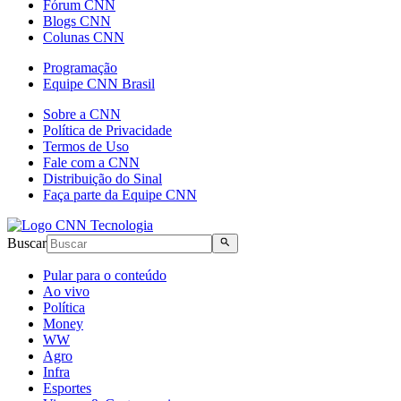
Fórum CNN
Blogs CNN
Colunas CNN
Programação
Equipe CNN Brasil
Sobre a CNN
Política de Privacidade
Termos de Uso
Fale com a CNN
Distribuição do Sinal
Faça parte da Equipe CNN
Buscar
Pular para o conteúdo
Ao vivo
Política
Money
WW
Agro
Infra
Esportes