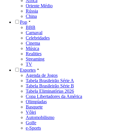
África
Oriente Médio
Rússia
China
Pop
BBB
Carnaval
Celebridades
Cinema
Música
Realities
Streaming
TV
Esportes
Agenda de Jogos
Tabela Brasileirão Série A
Tabela Brasileirão Série B
Tabela Eliminatórias 2026
Copa Libertadores da América
Olimpíadas
Basquete
Vôlei
Automobilismo
Golfe
e-Sports