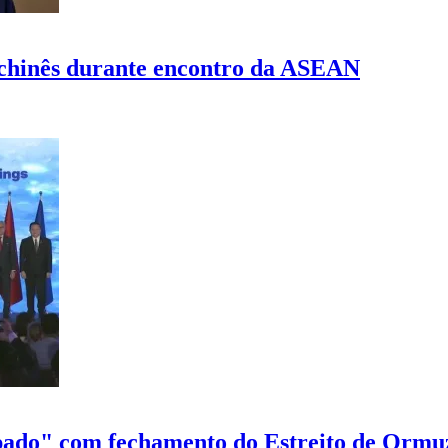
 chinês durante encontro da ASEAN
upado" com fechamento do Estreito de Ormu