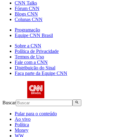
CNN Talks
Fórum CNN
Blogs CNN
Colunas CNN
Programação
Equipe CNN Brasil
Sobre a CNN
Política de Privacidade
Termos de Uso
Fale com a CNN
Distribuição do Sinal
Faça parte da Equipe CNN
Buscar
Pular para o conteúdo
Ao vivo
Política
Money
WW