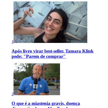
1
Após livro virar best-seller, Tamara Klink
pede: "Parem de comprar"
2
O que é a miastenia gravis, doença