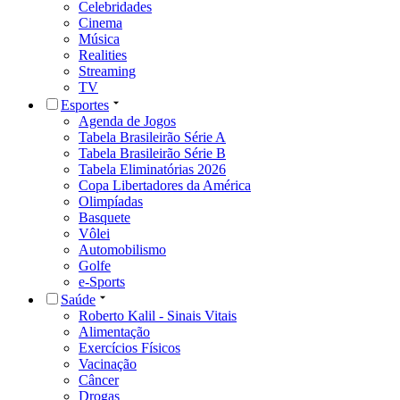
Celebridades
Cinema
Música
Realities
Streaming
TV
Esportes
Agenda de Jogos
Tabela Brasileirão Série A
Tabela Brasileirão Série B
Tabela Eliminatórias 2026
Copa Libertadores da América
Olimpíadas
Basquete
Vôlei
Automobilismo
Golfe
e-Sports
Saúde
Roberto Kalil - Sinais Vitais
Alimentação
Exercícios Físicos
Vacinação
Câncer
Drogas