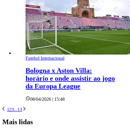
Futebol Internacional
Bologna x Aston Villa:
horário e onde assistir ao jogo
da Europa League
08/04/2026 | 15:48
1
2
3
...
13
Mais lidas