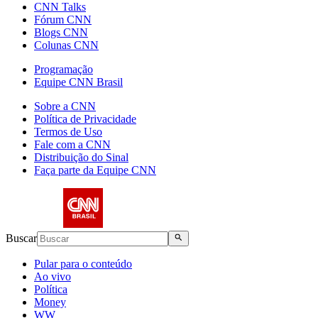
CNN Talks
Fórum CNN
Blogs CNN
Colunas CNN
Programação
Equipe CNN Brasil
Sobre a CNN
Política de Privacidade
Termos de Uso
Fale com a CNN
Distribuição do Sinal
Faça parte da Equipe CNN
Buscar
Pular para o conteúdo
Ao vivo
Política
Money
WW