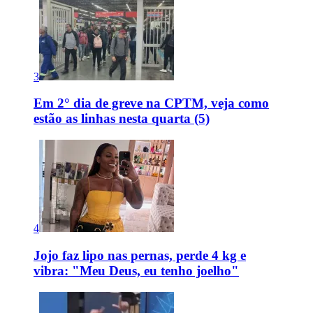
3
Em 2° dia de greve na CPTM, veja como
estão as linhas nesta quarta (5)
4
Jojo faz lipo nas pernas, perde 4 kg e
vibra: "Meu Deus, eu tenho joelho"