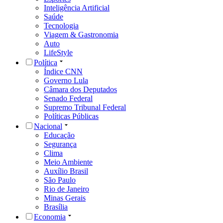
Inteligência Artificial
Saúde
Tecnologia
Viagem & Gastronomia
Auto
LifeStyle
Política
Índice CNN
Governo Lula
Câmara dos Deputados
Senado Federal
Supremo Tribunal Federal
Políticas Públicas
Nacional
Educação
Segurança
Clima
Meio Ambiente
Auxílio Brasil
São Paulo
Rio de Janeiro
Minas Gerais
Brasília
Economia