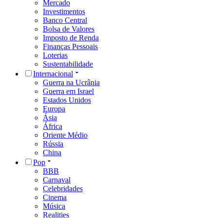
Mercado
Investimentos
Banco Central
Bolsa de Valores
Imposto de Renda
Finanças Pessoais
Loterias
Sustentabilidade
Internacional
Guerra na Ucrânia
Guerra em Israel
Estados Unidos
Europa
Ásia
África
Oriente Médio
Rússia
China
Pop
BBB
Carnaval
Celebridades
Cinema
Música
Realities