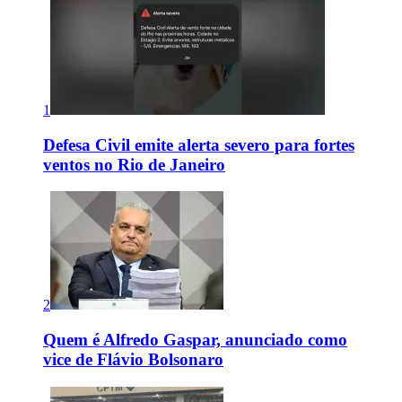
1
Defesa Civil emite alerta severo para fortes
ventos no Rio de Janeiro
2
Quem é Alfredo Gaspar, anunciado como
vice de Flávio Bolsonaro