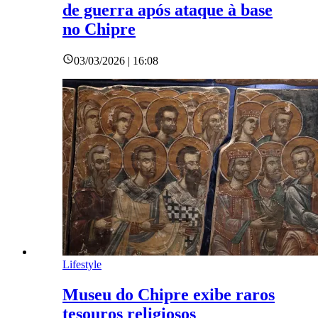
de guerra após ataque à base
no Chipre
03/03/2026 | 16:08
Lifestyle
Museu do Chipre exibe raros
tesouros religiosos