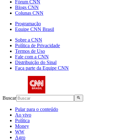
Fórum CNN
Blogs CNN
Colunas CNN
Programação
Equipe CNN Brasil
Sobre a CNN
Política de Privacidade
Termos de Uso
Fale com a CNN
Distribuição do Sinal
Faça parte da Equipe CNN
Buscar
Pular para o conteúdo
Ao vivo
Política
Money
WW
Agro