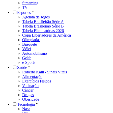
Streaming
TV
Esportes
Agenda de Jogos
Tabela Brasileirão Série A
Tabela Brasileirão Série B
Tabela Eliminatórias 2026
Copa Libertadores da América
Olimpíadas
Basquete
Vôlei
Automobilismo
Golfe
e-Sports
Saúde
Roberto Kalil - Sinais Vitais
Alimentação
Exercícios Físicos
Vacinação
Câncer
Drogas
Obesidade
Tecnologia
Nasa