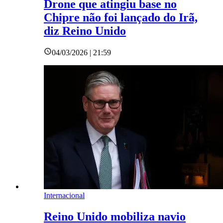
Drone que atingiu base no
Chipre não foi lançado do Irã,
diz Reino Unido
04/03/2026 | 21:59
Internacional
Reino Unido mobiliza navio