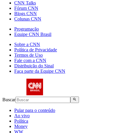
CNN Talks
Fórum CNN
Blogs CNN
Colunas CNN
Programação
Equipe CNN Brasil
Sobre a CNN
Política de Privacidade
Termos de Uso
Fale com a CNN
Distribuição do Sinal
Faça parte da Equipe CNN
Buscar
Pular para o conteúdo
Ao vivo
Política
Money
WW