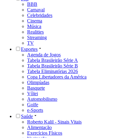
BBB
Carnaval
Celebridades
Cinema
Música
Realities
Streaming
TV
Esportes
Agenda de Jogos
Tabela Brasileirão Série A
Tabela Brasileirão Série B
Tabela Eliminatórias 2026
Copa Libertadores da América
Olimpíadas
Basquete
Vôlei
Automobilismo
Golfe
e-Sports
Saúde
Roberto Kalil - Sinais Vitais
Alimentação
Exercícios Físicos