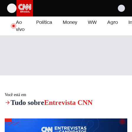
Pular para o conteúdo
Ao
Política
Money
WW
Agro
I
vivo
Você está em
Tudo sobre
Entrevista CNN