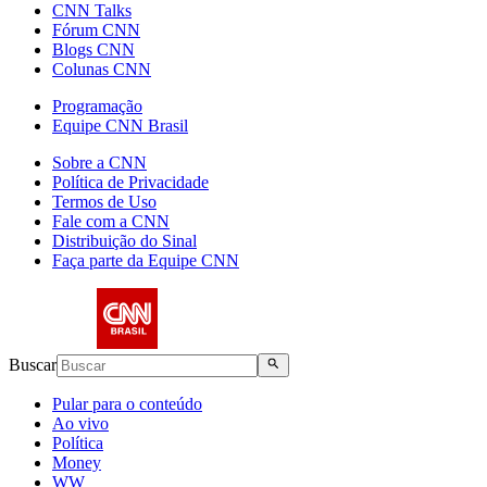
CNN Talks
Fórum CNN
Blogs CNN
Colunas CNN
Programação
Equipe CNN Brasil
Sobre a CNN
Política de Privacidade
Termos de Uso
Fale com a CNN
Distribuição do Sinal
Faça parte da Equipe CNN
Buscar
Pular para o conteúdo
Ao vivo
Política
Money
WW