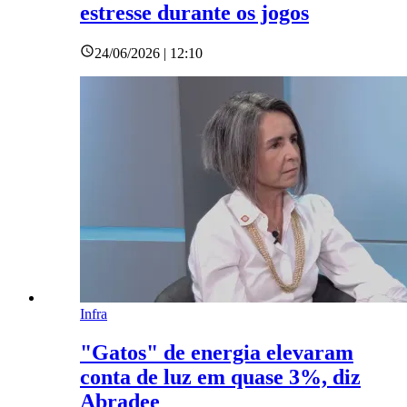
estresse durante os jogos
24/06/2026 | 12:10
Infra
"Gatos" de energia elevaram
conta de luz em quase 3%, diz
Abradee