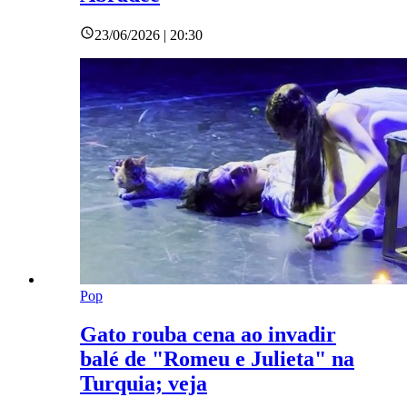
23/06/2026 | 20:30
Pop
Gato rouba cena ao invadir
balé de "Romeu e Julieta" na
Turquia; veja