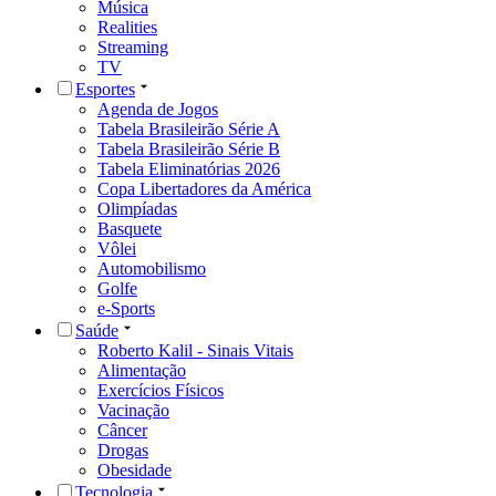
Música
Realities
Streaming
TV
Esportes
Agenda de Jogos
Tabela Brasileirão Série A
Tabela Brasileirão Série B
Tabela Eliminatórias 2026
Copa Libertadores da América
Olimpíadas
Basquete
Vôlei
Automobilismo
Golfe
e-Sports
Saúde
Roberto Kalil - Sinais Vitais
Alimentação
Exercícios Físicos
Vacinação
Câncer
Drogas
Obesidade
Tecnologia