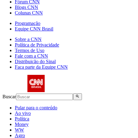
Fórum CNN
Blogs CNN
Colunas CNN
Programação
Equipe CNN Brasil
Sobre a CNN
Política de Privacidade
Termos de Uso
Fale com a CNN
Distribuição do Sinal
Faça parte da Equipe CNN
Buscar
Pular para o conteúdo
Ao vivo
Política
Money
WW
Agro