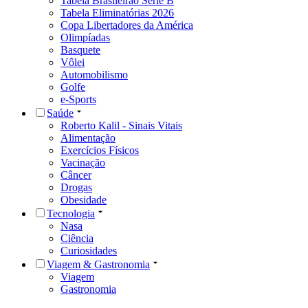
Tabela Brasileirão Série B
Tabela Eliminatórias 2026
Copa Libertadores da América
Olimpíadas
Basquete
Vôlei
Automobilismo
Golfe
e-Sports
Saúde
Roberto Kalil - Sinais Vitais
Alimentação
Exercícios Físicos
Vacinação
Câncer
Drogas
Obesidade
Tecnologia
Nasa
Ciência
Curiosidades
Viagem & Gastronomia
Viagem
Gastronomia