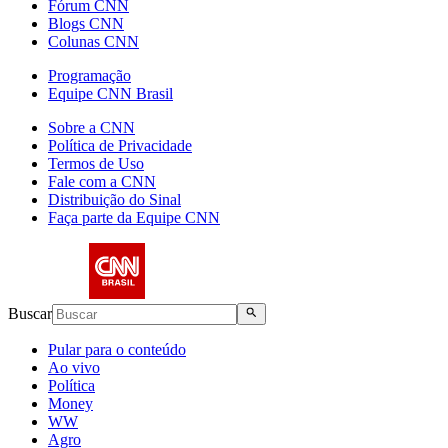
Fórum CNN
Blogs CNN
Colunas CNN
Programação
Equipe CNN Brasil
Sobre a CNN
Política de Privacidade
Termos de Uso
Fale com a CNN
Distribuição do Sinal
Faça parte da Equipe CNN
Buscar
Pular para o conteúdo
Ao vivo
Política
Money
WW
Agro