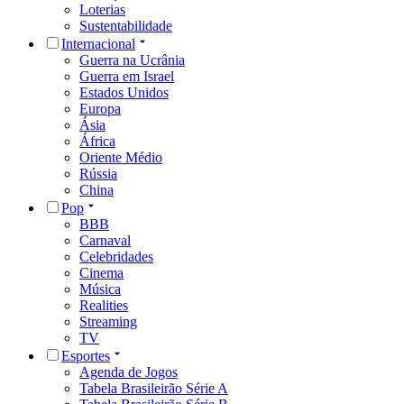
Loterias
Sustentabilidade
Internacional
Guerra na Ucrânia
Guerra em Israel
Estados Unidos
Europa
Ásia
África
Oriente Médio
Rússia
China
Pop
BBB
Carnaval
Celebridades
Cinema
Música
Realities
Streaming
TV
Esportes
Agenda de Jogos
Tabela Brasileirão Série A