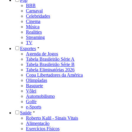
Pop
BBB
Carnaval
Celebridades
Cinema
Música
Realities
Streaming
TV
Esportes
Agenda de Jogos
Tabela Brasileirão Série A
Tabela Brasileirão Série B
Tabela Eliminatórias 2026
Copa Libertadores da América
Olimpíadas
Basquete
Vôlei
Automobilismo
Golfe
e-Sports
Saúde
Roberto Kalil - Sinais Vitais
Alimentação
Exercícios Físicos