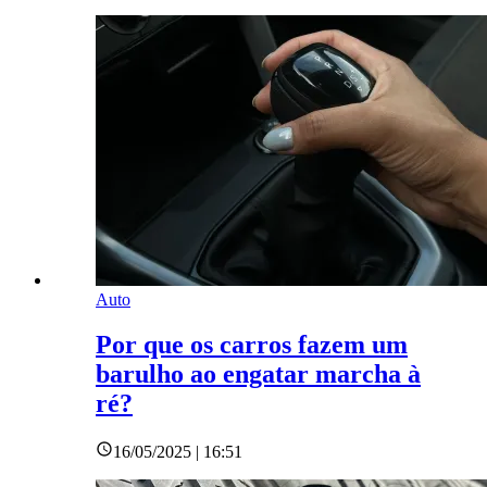
Auto
Por que os carros fazem um
barulho ao engatar marcha à
ré?
16/05/2025 | 16:51