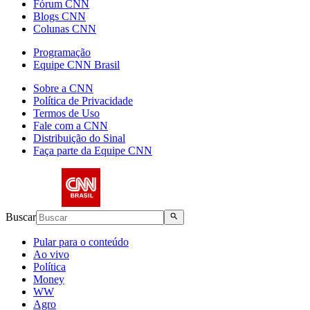
Fórum CNN
Blogs CNN
Colunas CNN
Programação
Equipe CNN Brasil
Sobre a CNN
Política de Privacidade
Termos de Uso
Fale com a CNN
Distribuição do Sinal
Faça parte da Equipe CNN
Buscar
Pular para o conteúdo
Ao vivo
Política
Money
WW
Agro