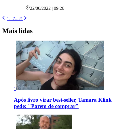
22/06/2022 | 09:26
1
...
7
...
21
Mais lidas
1
Após livro virar best-seller, Tamara Klink
pede: "Parem de comprar"