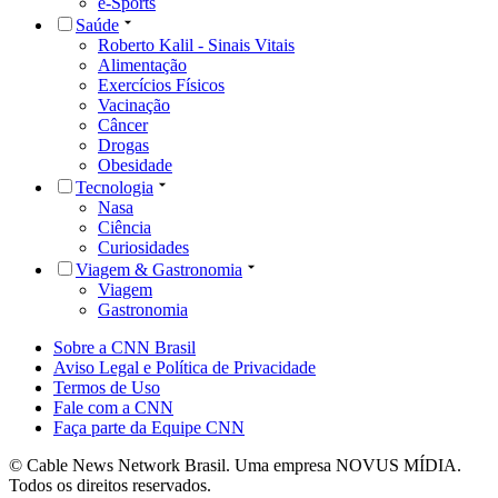
e-Sports
Saúde
Roberto Kalil - Sinais Vitais
Alimentação
Exercícios Físicos
Vacinação
Câncer
Drogas
Obesidade
Tecnologia
Nasa
Ciência
Curiosidades
Viagem & Gastronomia
Viagem
Gastronomia
Sobre a CNN Brasil
Aviso Legal e Política de Privacidade
Termos de Uso
Fale com a CNN
Faça parte da Equipe CNN
© Cable News Network Brasil. Uma empresa NOVUS MÍDIA.
Todos os direitos reservados.