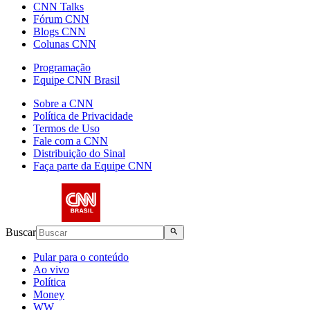
CNN Talks
Fórum CNN
Blogs CNN
Colunas CNN
Programação
Equipe CNN Brasil
Sobre a CNN
Política de Privacidade
Termos de Uso
Fale com a CNN
Distribuição do Sinal
Faça parte da Equipe CNN
Buscar
Pular para o conteúdo
Ao vivo
Política
Money
WW