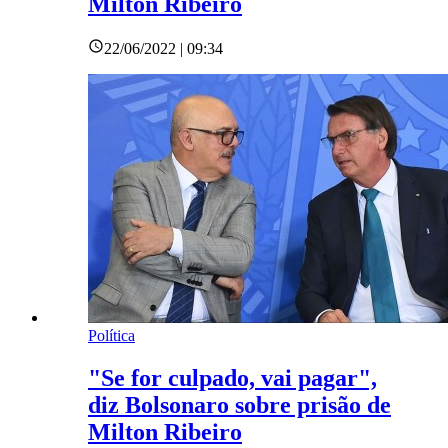
Milton Ribeiro
22/06/2022 | 09:34
Política
"Se for culpado, vai pagar",
diz Bolsonaro sobre prisão de
Milton Ribeiro