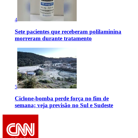
4
Sete pacientes que receberam polilaminina
morreram durante tratamento
5
Ciclone-bomba perde força no fim de
semana; veja previsão no Sul e Sudeste