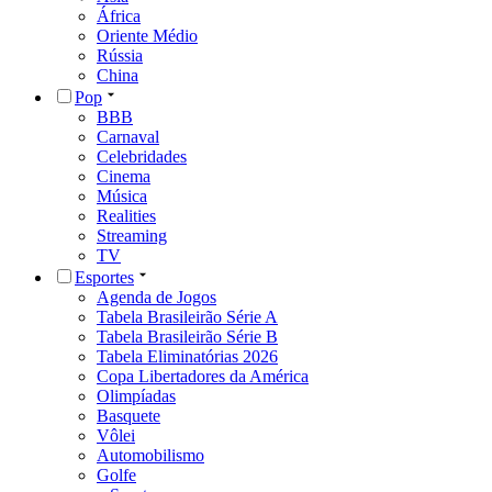
África
Oriente Médio
Rússia
China
Pop
BBB
Carnaval
Celebridades
Cinema
Música
Realities
Streaming
TV
Esportes
Agenda de Jogos
Tabela Brasileirão Série A
Tabela Brasileirão Série B
Tabela Eliminatórias 2026
Copa Libertadores da América
Olimpíadas
Basquete
Vôlei
Automobilismo
Golfe