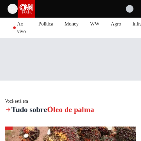
Pular para o conteúdo
Ao
Política
Money
WW
Agro
Infr
vivo
Você está em
Tudo sobre
Óleo de palma