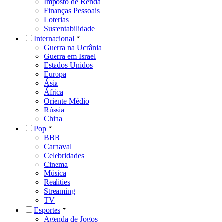
Imposto de Renda
Finanças Pessoais
Loterias
Sustentabilidade
Internacional
Guerra na Ucrânia
Guerra em Israel
Estados Unidos
Europa
Ásia
África
Oriente Médio
Rússia
China
Pop
BBB
Carnaval
Celebridades
Cinema
Música
Realities
Streaming
TV
Esportes
Agenda de Jogos