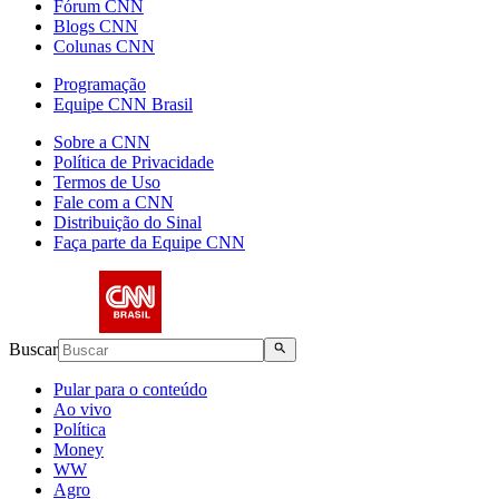
Fórum CNN
Blogs CNN
Colunas CNN
Programação
Equipe CNN Brasil
Sobre a CNN
Política de Privacidade
Termos de Uso
Fale com a CNN
Distribuição do Sinal
Faça parte da Equipe CNN
Buscar
Pular para o conteúdo
Ao vivo
Política
Money
WW
Agro