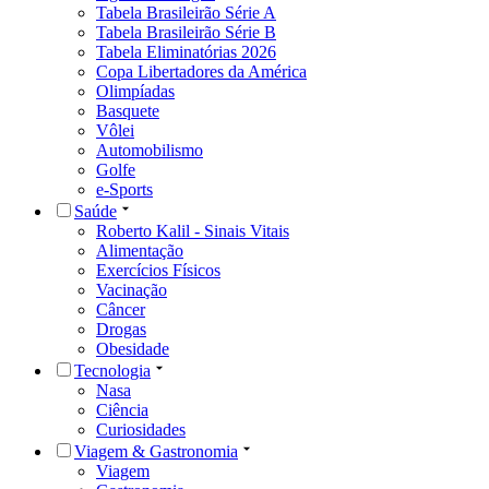
Tabela Brasileirão Série A
Tabela Brasileirão Série B
Tabela Eliminatórias 2026
Copa Libertadores da América
Olimpíadas
Basquete
Vôlei
Automobilismo
Golfe
e-Sports
Saúde
Roberto Kalil - Sinais Vitais
Alimentação
Exercícios Físicos
Vacinação
Câncer
Drogas
Obesidade
Tecnologia
Nasa
Ciência
Curiosidades
Viagem & Gastronomia
Viagem