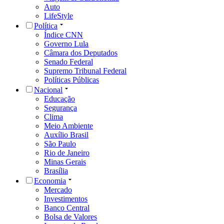
Auto
LifeStyle
Política
Índice CNN
Governo Lula
Câmara dos Deputados
Senado Federal
Supremo Tribunal Federal
Políticas Públicas
Nacional
Educação
Segurança
Clima
Meio Ambiente
Auxílio Brasil
São Paulo
Rio de Janeiro
Minas Gerais
Brasília
Economia
Mercado
Investimentos
Banco Central
Bolsa de Valores