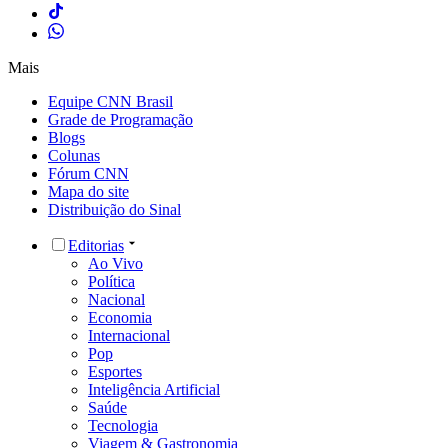
Mais
Equipe CNN Brasil
Grade de Programação
Blogs
Colunas
Fórum CNN
Mapa do site
Distribuição do Sinal
Editorias
Ao Vivo
Política
Nacional
Economia
Internacional
Pop
Esportes
Inteligência Artificial
Saúde
Tecnologia
Viagem & Gastronomia