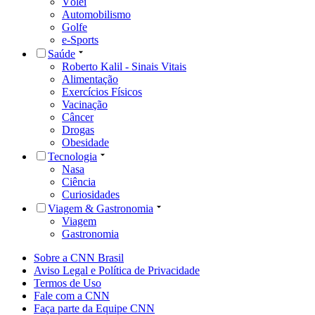
Vôlei
Automobilismo
Golfe
e-Sports
Saúde
Roberto Kalil - Sinais Vitais
Alimentação
Exercícios Físicos
Vacinação
Câncer
Drogas
Obesidade
Tecnologia
Nasa
Ciência
Curiosidades
Viagem & Gastronomia
Viagem
Gastronomia
Sobre a CNN Brasil
Aviso Legal e Política de Privacidade
Termos de Uso
Fale com a CNN
Faça parte da Equipe CNN