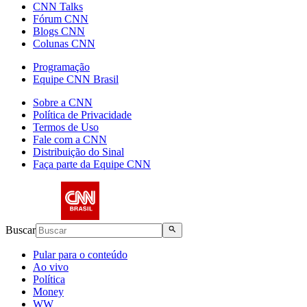
CNN Talks
Fórum CNN
Blogs CNN
Colunas CNN
Programação
Equipe CNN Brasil
Sobre a CNN
Política de Privacidade
Termos de Uso
Fale com a CNN
Distribuição do Sinal
Faça parte da Equipe CNN
Buscar
Pular para o conteúdo
Ao vivo
Política
Money
WW