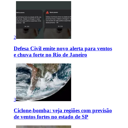
2
Defesa Civil emite novo alerta para ventos
e chuva forte no Rio de Janeiro
3
Ciclone-bomba: veja regiões com previsão
de ventos fortes no estado de SP