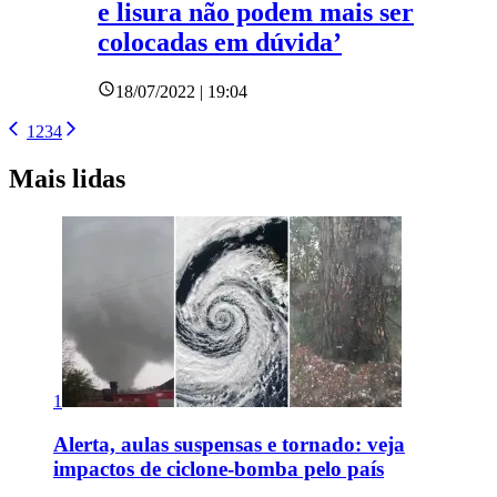
e lisura não podem mais ser
colocadas em dúvida’
18/07/2022 | 19:04
1
2
3
4
Mais lidas
1
Alerta, aulas suspensas e tornado: veja
impactos de ciclone-bomba pelo país