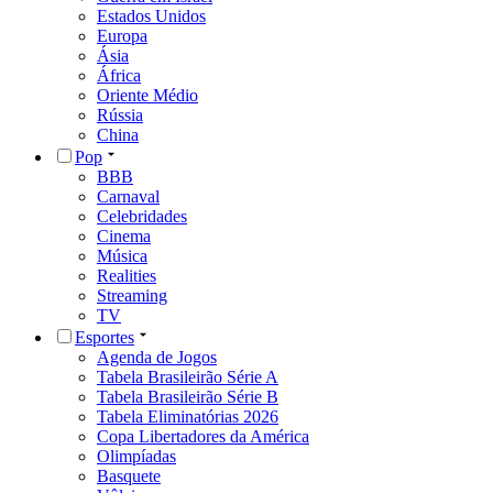
Estados Unidos
Europa
Ásia
África
Oriente Médio
Rússia
China
Pop
BBB
Carnaval
Celebridades
Cinema
Música
Realities
Streaming
TV
Esportes
Agenda de Jogos
Tabela Brasileirão Série A
Tabela Brasileirão Série B
Tabela Eliminatórias 2026
Copa Libertadores da América
Olimpíadas
Basquete