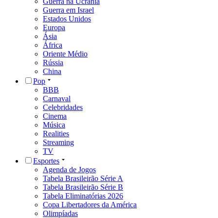
Guerra na Ucrânia
Guerra em Israel
Estados Unidos
Europa
Ásia
África
Oriente Médio
Rússia
China
Pop
BBB
Carnaval
Celebridades
Cinema
Música
Realities
Streaming
TV
Esportes
Agenda de Jogos
Tabela Brasileirão Série A
Tabela Brasileirão Série B
Tabela Eliminatórias 2026
Copa Libertadores da América
Olimpíadas