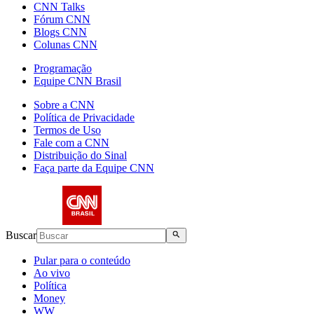
CNN Talks
Fórum CNN
Blogs CNN
Colunas CNN
Programação
Equipe CNN Brasil
Sobre a CNN
Política de Privacidade
Termos de Uso
Fale com a CNN
Distribuição do Sinal
Faça parte da Equipe CNN
Buscar
Pular para o conteúdo
Ao vivo
Política
Money
WW