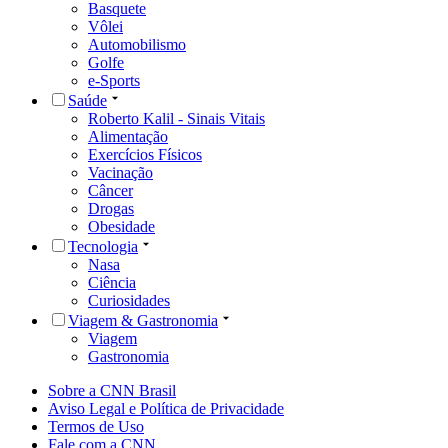
Basquete
Vôlei
Automobilismo
Golfe
e-Sports
Saúde
Roberto Kalil - Sinais Vitais
Alimentação
Exercícios Físicos
Vacinação
Câncer
Drogas
Obesidade
Tecnologia
Nasa
Ciência
Curiosidades
Viagem & Gastronomia
Viagem
Gastronomia
Sobre a CNN Brasil
Aviso Legal e Política de Privacidade
Termos de Uso
Fale com a CNN