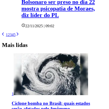
Bolsonaro ser preso no dia 22
mostra psicopatia de Moraes,
diz líder do PL
22/11/2025 | 09:02
1
2
3
4
5
Mais lidas
1
Ciclone bomba no Brasil: quais estados
serão afetados pelo fenômeno