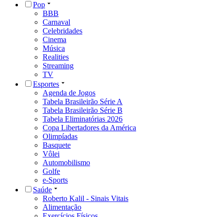
Pop
BBB
Carnaval
Celebridades
Cinema
Música
Realities
Streaming
TV
Esportes
Agenda de Jogos
Tabela Brasileirão Série A
Tabela Brasileirão Série B
Tabela Eliminatórias 2026
Copa Libertadores da América
Olimpíadas
Basquete
Vôlei
Automobilismo
Golfe
e-Sports
Saúde
Roberto Kalil - Sinais Vitais
Alimentação
Exercícios Físicos