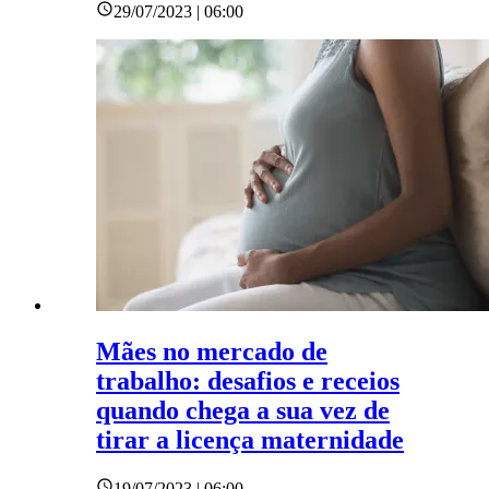
29/07/2023 | 06:00
Mães no mercado de
trabalho: desafios e receios
quando chega a sua vez de
tirar a licença maternidade
19/07/2023 | 06:00