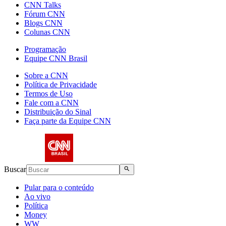
CNN Talks
Fórum CNN
Blogs CNN
Colunas CNN
Programação
Equipe CNN Brasil
Sobre a CNN
Política de Privacidade
Termos de Uso
Fale com a CNN
Distribuição do Sinal
Faça parte da Equipe CNN
Buscar
Pular para o conteúdo
Ao vivo
Política
Money
WW