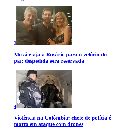
3
Messi viaja a Rosário para o velório do
pai; despedida será reservada
4
Violência na Colômbia: chefe de polícia é
morto em ataque com drones