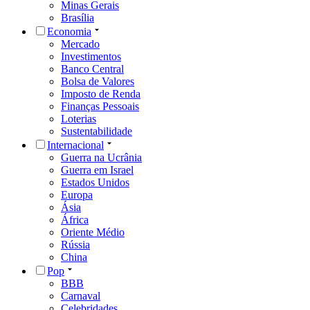
Minas Gerais
Brasília
Economia
Mercado
Investimentos
Banco Central
Bolsa de Valores
Imposto de Renda
Finanças Pessoais
Loterias
Sustentabilidade
Internacional
Guerra na Ucrânia
Guerra em Israel
Estados Unidos
Europa
Ásia
África
Oriente Médio
Rússia
China
Pop
BBB
Carnaval
Celebridades