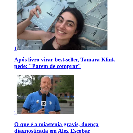
1
Após livro virar best-seller, Tamara Klink
pede: "Parem de comprar"
2
O que é a miastenia gravis, doença
diagnosticada em Alex Escobar