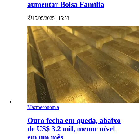
aumentar Bolsa Família
15/05/2025 | 15:53
Macroeconomia
Ouro fecha em queda, abaixo
de US$ 3.2 mil, menor nível
em um mês