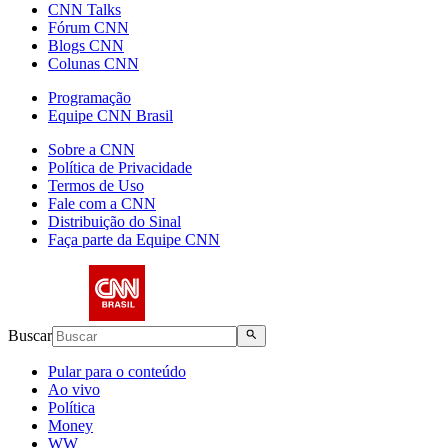
CNN Talks
Fórum CNN
Blogs CNN
Colunas CNN
Programação
Equipe CNN Brasil
Sobre a CNN
Política de Privacidade
Termos de Uso
Fale com a CNN
Distribuição do Sinal
Faça parte da Equipe CNN
Buscar
Pular para o conteúdo
Ao vivo
Política
Money
WW