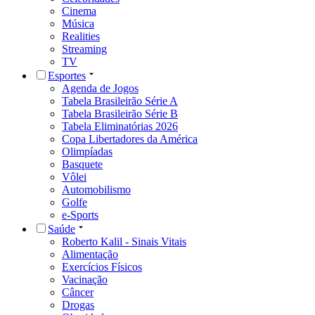
Cinema
Música
Realities
Streaming
TV
Esportes
Agenda de Jogos
Tabela Brasileirão Série A
Tabela Brasileirão Série B
Tabela Eliminatórias 2026
Copa Libertadores da América
Olimpíadas
Basquete
Vôlei
Automobilismo
Golfe
e-Sports
Saúde
Roberto Kalil - Sinais Vitais
Alimentação
Exercícios Físicos
Vacinação
Câncer
Drogas