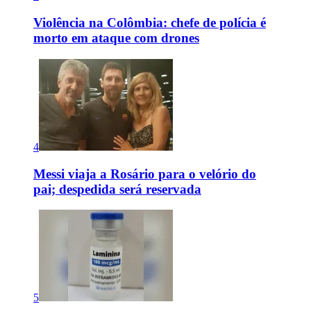
Violência na Colômbia: chefe de polícia é
morto em ataque com drones
4
Messi viaja a Rosário para o velório do
pai; despedida será reservada
5