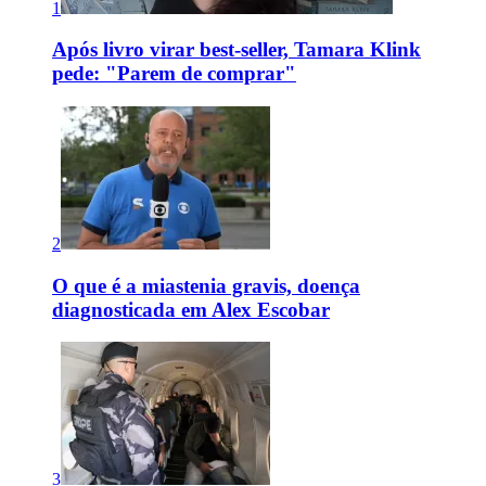
1
Após livro virar best-seller, Tamara Klink
pede: "Parem de comprar"
2
O que é a miastenia gravis, doença
diagnosticada em Alex Escobar
3