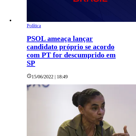
Política
PSOL ameaça lançar
candidato próprio se acordo
com PT for descumprido em
SP
15/06/2022 | 18:49