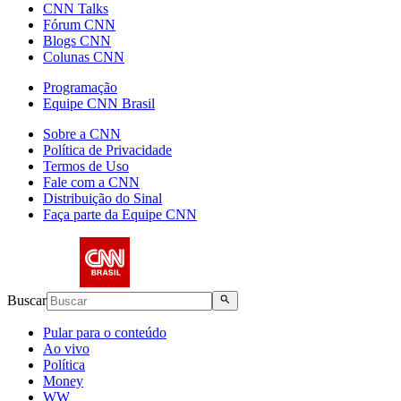
CNN Talks
Fórum CNN
Blogs CNN
Colunas CNN
Programação
Equipe CNN Brasil
Sobre a CNN
Política de Privacidade
Termos de Uso
Fale com a CNN
Distribuição do Sinal
Faça parte da Equipe CNN
Buscar
Pular para o conteúdo
Ao vivo
Política
Money
WW