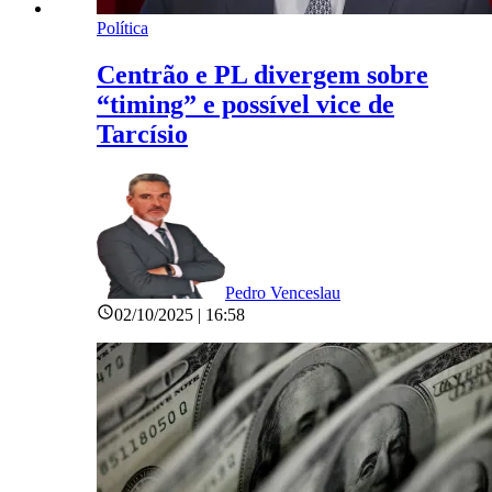
Política
Centrão e PL divergem sobre
“timing” e possível vice de
Tarcísio
Pedro Venceslau
02/10/2025 | 16:58