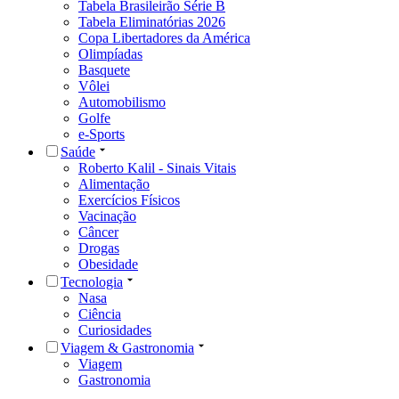
Tabela Brasileirão Série B
Tabela Eliminatórias 2026
Copa Libertadores da América
Olimpíadas
Basquete
Vôlei
Automobilismo
Golfe
e-Sports
Saúde
Roberto Kalil - Sinais Vitais
Alimentação
Exercícios Físicos
Vacinação
Câncer
Drogas
Obesidade
Tecnologia
Nasa
Ciência
Curiosidades
Viagem & Gastronomia
Viagem
Gastronomia