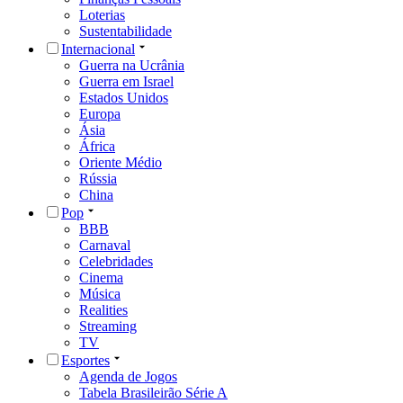
Loterias
Sustentabilidade
Internacional
Guerra na Ucrânia
Guerra em Israel
Estados Unidos
Europa
Ásia
África
Oriente Médio
Rússia
China
Pop
BBB
Carnaval
Celebridades
Cinema
Música
Realities
Streaming
TV
Esportes
Agenda de Jogos
Tabela Brasileirão Série A