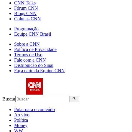
CNN Talks
Fórum CNN
Blogs CNN
Colunas CNN
Programação
Equipe CNN Brasil
Sobre a CNN
Política de Privacidade
Termos de Uso
Fale com a CNN
Distribuição do Sinal
Faça parte da Equipe CNN
Buscar
Pular para o conteúdo
Ao vivo
Política
Money
WW