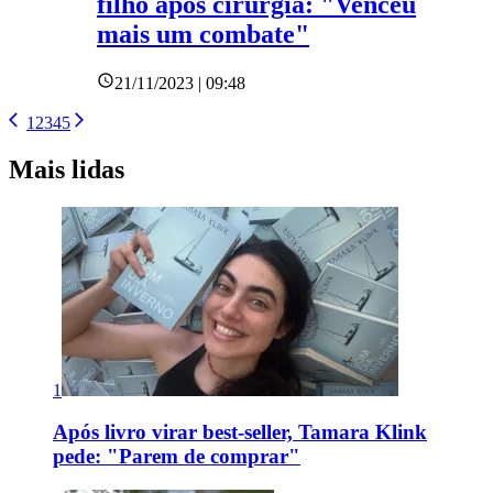
filho após cirurgia: "Venceu
mais um combate"
21/11/2023 | 09:48
1
2
3
4
5
Mais lidas
1
Após livro virar best-seller, Tamara Klink
pede: "Parem de comprar"