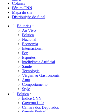
Colunas
Fórum CNN
Mapa do site
Distribuição do Sinal
Editorias
Ao Vivo
Política
Nacional
Economia
Internacional
Pop
Esportes
Inteligência Artificial
Saúde
Tecnologia
Viagem & Gastronomia
Auto
Comportamento
Style
Política
Índice CNN
Governo Lula
Câmara dos Deputados
Senado Federal