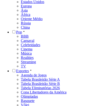
Estados Unidos
Europa
Ásia
África
Oriente Médio
Rússia
China
Pop
BBB
Carnaval
Celebridades
Cinema
Música
Realities
Streaming
TV
Esportes
Agenda de Jogos
Tabela Brasileirão Série A
Tabela Brasileirão Série B
Tabela Eliminatórias 2026
Copa Libertadores da América
Olimpíadas
Basquete
Vôlei