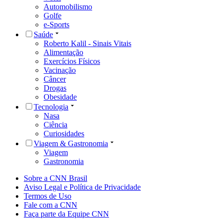
Automobilismo
Golfe
e-Sports
Saúde
Roberto Kalil - Sinais Vitais
Alimentação
Exercícios Físicos
Vacinação
Câncer
Drogas
Obesidade
Tecnologia
Nasa
Ciência
Curiosidades
Viagem & Gastronomia
Viagem
Gastronomia
Sobre a CNN Brasil
Aviso Legal e Política de Privacidade
Termos de Uso
Fale com a CNN
Faça parte da Equipe CNN