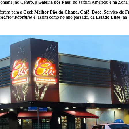
 Romana; no Centro, a
Galeria dos Pães
, no Jardim América; e na Zona 
 foram para a
Ceci
:
Melhor Pão da Chapa, Café, Doce,
Serviço de F
Melhor Pãozinho
é, assim como no ano passado, da
Estado Luso
, na 