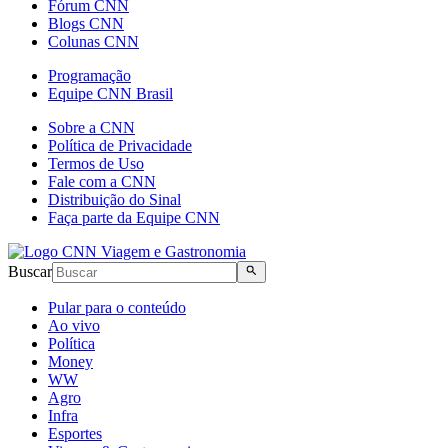
Fórum CNN
Blogs CNN
Colunas CNN
Programação
Equipe CNN Brasil
Sobre a CNN
Política de Privacidade
Termos de Uso
Fale com a CNN
Distribuição do Sinal
Faça parte da Equipe CNN
Buscar
Pular para o conteúdo
Ao vivo
Política
Money
WW
Agro
Infra
Esportes