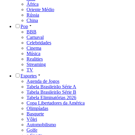
África
Oriente Médio
Rússia
China
Pop
BBB
Carnaval
Celebridades
Cinema
Música
Realities
Streaming
TV
Esportes
Agenda de Jogos
Tabela Brasileirão Série A
Tabela Brasileirão Série B
Tabela Eliminatórias 2026
Copa Libertadores da América
Olimpíadas
Basquete
Vôlei
Automobilismo
Golfe