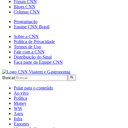
Fórum CNN
Blogs CNN
Colunas CNN
Programação
Equipe CNN Brasil
Sobre a CNN
Política de Privacidade
Termos de Uso
Fale com a CNN
Distribuição do Sinal
Faça parte da Equipe CNN
Buscar
Pular para o conteúdo
Ao vivo
Política
Money
WW
Agro
Infra
Esportes