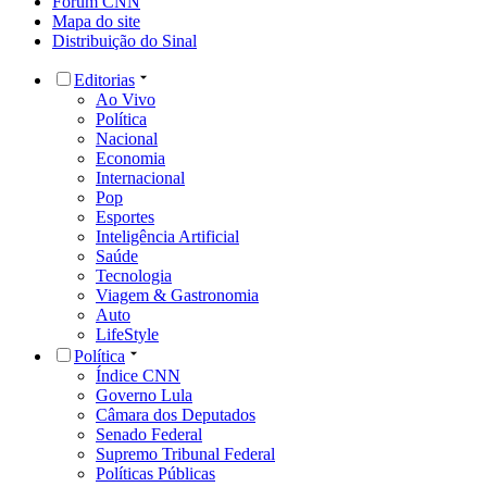
Fórum CNN
Mapa do site
Distribuição do Sinal
Editorias
Ao Vivo
Política
Nacional
Economia
Internacional
Pop
Esportes
Inteligência Artificial
Saúde
Tecnologia
Viagem & Gastronomia
Auto
LifeStyle
Política
Índice CNN
Governo Lula
Câmara dos Deputados
Senado Federal
Supremo Tribunal Federal
Políticas Públicas