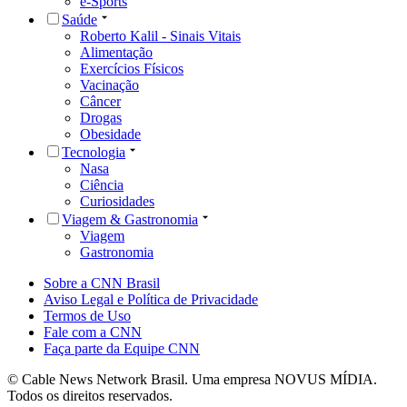
e-Sports
Saúde
Roberto Kalil - Sinais Vitais
Alimentação
Exercícios Físicos
Vacinação
Câncer
Drogas
Obesidade
Tecnologia
Nasa
Ciência
Curiosidades
Viagem & Gastronomia
Viagem
Gastronomia
Sobre a CNN Brasil
Aviso Legal e Política de Privacidade
Termos de Uso
Fale com a CNN
Faça parte da Equipe CNN
© Cable News Network Brasil. Uma empresa NOVUS MÍDIA.
Todos os direitos reservados.