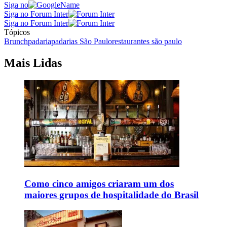
Siga no
Siga no Forum Inter
Siga no Forum Inter
Tópicos
Brunch
padaria
padarias São Paulo
restaurantes são paulo
Mais Lidas
Como cinco amigos criaram um dos
maiores grupos de hospitalidade do Brasil