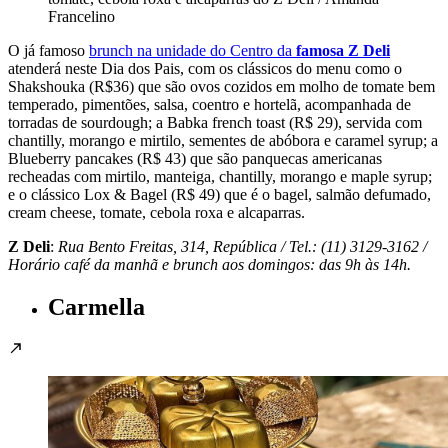
Francelino
O já famoso
brunch na unidade do Centro da
famosa Z Deli
atenderá neste Dia dos Pais, com os clássicos do menu como o
Shakshouka (R$36) que são ovos cozidos em molho de tomate bem
temperado, pimentões, salsa, coentro e hortelã, acompanhada de
torradas de sourdough; a Babka french toast (R$ 29), servida com
chantilly, morango e mirtilo, sementes de abóbora e caramel syrup; a
Blueberry pancakes (R$ 43) que são panquecas americanas
recheadas com mirtilo, manteiga, chantilly, morango e maple syrup;
e o clássico Lox & Bagel (R$ 49) que é o bagel, salmão defumado,
cream cheese, tomate, cebola roxa e alcaparras.
Z Deli
:
Rua Bento Freitas, 314, República / Tel.: (11) 3129-3162 /
Horário café da manhã e brunch aos
domingos: das 9h às 14h.
Carmella