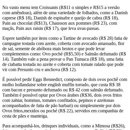
No vasto menu tem Croissants (R$11 o simples e R$15 a versão
com amêndoas), além de uma variedade de folhados, como a Danish
caprese (R$ 18), Danish de espinafre e queijo de cabra (R$ 18),
Pain au chocolat (R$13), Chausson aux pommes (R$ 23), com
maçãs, Pain aux raisin (R$ 17), que leva uvas-passas.
Espere também por itens como a Tartine de avocado (R$ 28) fatia de
campagne tostada com azeite, coberta com avocado amassado, flor
de sal, semente de abóbora mais brotos e que pode levar
complementos como: Ovo poché (R$5,50) e Salmão defumado (R$
14). Também vale a pena provar o Pan Tumaca (R$ 18), uma fatia
de ciabatta tostada no azeite e coberta com tomate ralado que pode
vir com Presunto cru e anchova (R$ 12).
É possível pedir Eggs Bennedict, composto de dois ovos pochê com
molho hollandaise sobre english muffin torrado, que custa R$ 38
com bacon e presunto defumado ou R$ 42 com salmão defumado.
Também é possível optar por Ovos árabes (R$36, dois ovos fritos
com zahtar, hommus, tomates confitados, pepinos e azeitonas
acompanhados de fatia de pão barbari) ou simplesmente por dois
Ovos fritos,mexidos ou poché (R$ 22), servidos em companhia de
cesta de pães e manteiga.
Para acompanhá-los, drinques individuais, como a Mimosa (R$26),