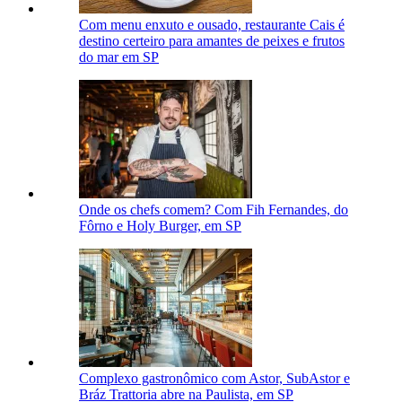
Com menu enxuto e ousado, restaurante Cais é
destino certeiro para amantes de peixes e frutos
do mar em SP
Onde os chefs comem? Com Fih Fernandes, do
Fôrno e Holy Burger, em SP
Complexo gastronômico com Astor, SubAstor e
Bráz Trattoria abre na Paulista, em SP