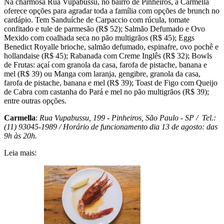
Na charmosa Rua Vupabussu, no bairro de Pinheiros, a Carmella
oferece opções para agradar toda a família com opções de
brunch
no
cardápio. Tem Sanduíche de Carpaccio com rúcula, tomate
confitado e tule de parmesão (R$ 52); Salmão Defumado e Ovo
Mexido com coalhada seca no pão multigrãos (R$ 45); Eggs
Benedict Royalle brioche, salmão defumado, espinafre, ovo pochê e
hollandaise (R$ 45); Rabanada com Creme Inglês (R$ 32); Bowls
de Frutas: açaí com granola da casa, farofa de pistache, banana e
mel (R$ 39) ou Manga com laranja, gengibre, granola da casa,
farofa de pistache, banana e mel (R$ 39); Toast de Figo com Queijo
de Cabra com castanha do Pará e mel no pão multigrãos (R$ 39);
entre outras opções.
Carmella
:
Rua Vupabussu, 199 - Pinheiros, São Paulo - SP / Tel.:
(11) 93045-1989 / Horário de funcionamento dia 13 de agosto: das
9h às 20h.
Leia mais: