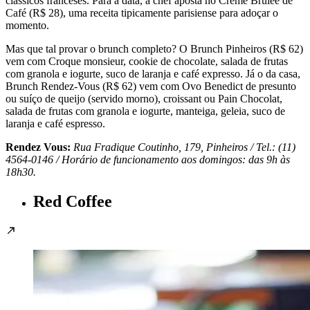
clássicos franceses. Para a data, a chef aposta no Crème Brulée de
Café (R$ 28), uma receita tipicamente parisiense para adoçar o
momento.
Mas que tal provar o brunch completo? O Brunch Pinheiros (R$ 62)
vem com Croque monsieur, cookie de chocolate, salada de frutas
com granola e iogurte, suco de laranja e café expresso. Já o da casa,
Brunch Rendez-Vous (R$ 62) vem com Ovo Benedict de presunto
ou suíço de queijo (servido morno), croissant ou Pain Chocolat,
salada de frutas com granola e iogurte, manteiga, geleia, suco de
laranja e café espresso.
Rendez Vous:
Rua Fradique Coutinho, 179, Pinheiros / Tel.: (11)
4564-0146 / Horário de funcionamento aos domingos: das 9h às
18h30.
Red Coffee