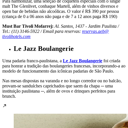
Para harmonizar, uma seleção de coquetéis especiais com o single
malt The Glenlivet, conhaque Martell, além de vinhos diversos e
open bar de bebidas não alcoólicas. O valor é R$ 390 por pessoa
(criança de 0 a 06 anos não paga e de 7 a 12 anos paga R$ 190)
Must Bar Tivoli Mofarrej:
Al. Santos, 1437 - Jardim Paulista /
Tel.: (11) 3146-5922 / Email para reservas:
reservas.aeb@
tivolihotels.com
Le Jazz Boulangerie
Uma padaria franco-paulistana, a
Le Jazz Boulangerie
foi criada
para honrar a tradição das boulangeries francesas, incorporando-a ao
modelo de funcionamento das icônicas padarias de São Paulo.
Nas mesas dispostas na varanda e no longo corredor ou no balcão,
provam-se sanduíches caprichados que saem da chapa ─ uma
instituição paulistana ─, além de ovos e drinques perfeitos para
brunch.