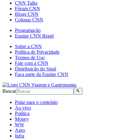
CNN Talks
Fórum CNN
Blogs CNN
Colunas CNN
Programação
Equipe CNN Brasil
Sobre a CNN
Política de Privacidade
Termos de Uso
Fale com a CNN
Distribuição do Sinal
Faça parte da Equipe CNN
Buscar
Pular para o conteúdo
Ao vivo
Política
Money
WW
Agro
Infra