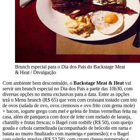
Brunch especial para o Dia dos Pais do Backstage Meat
& Heat / Divulgação
Com ambiente bem descontraído, o
Backstage Meat & Heat
vai
servir um brunch especial no Dia dos Pais a partir das 10h30, com
diversas opções no menu exclusivas para a data. Entre as opções
terá o Menu brunch (R$ 65) que vem com croissant tostado com trio
de ovos (salada de ovo, ovos cremosos e ovo frito com gema mole)
+ bacon, iogurte grego com mel e geleia de frutas vermelhas feita na
casa, além de panqueca com doce de leite com melado de laranja,
chantilly e frutas frescas; o Bagel com rosbife (R$ 50), com queijo
gouda e cebola carmelizada (acompanhado de brócolis em rama e
batata ao murro finalizado com manteiga e parmesão); e o Bagel
com salmão gravlax (R$ 53,50), com cream cheese temperado e