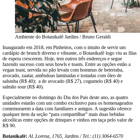
Ambiente do Botanikafé Jardins / Bruno Geraldi
Inaugurado em 2018, em Pinheiros, com o intuito de servir um
cardápio de
brunch
diverso e vibrante, o Botanikafé logo viu as filas
de espera crescerem. Hoje, tem outros três endereços e segue
fazendo sucesso com seus bowls e toasts. Entre as opções estão a
vegan toast, servida no pão levain com hommus de beterraba,
avocado, zaatar, amêndoas laminadas e tostadas com óleo de
salsinha (R$ 40); a de avocado (R$ 27), cogumelo (R$ 40) e
salmão sour (R$ 40).
Especialmente no domingo do Dia dos Pais deste ano, as quatro
unidades estarão com um combo exclusivo para os homenageados
comemorarem a data com familiares e amigos. A sugestão oferece
qualquer item da seção “para compartilhar” mais duas bebidas
alcoólicas entre opções de drinques e vinhos em taça pelo valor de
R$ 90.
Botanikafé:
Al. Lorena, 1765, Jardins / Tel.: (11) 3064-6570