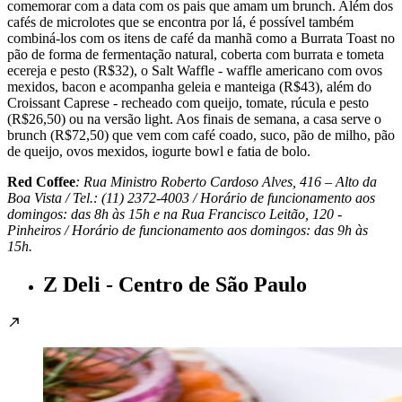
comemorar com a data com os pais que amam um brunch. Além dos
cafés de microlotes que se encontra por lá, é possível também
combiná-los com os itens de café da manhã como a Burrata Toast no
pão de forma de fermentação natural, coberta com burrata e tometa
ecereja e pesto (R$32), o Salt Waffle - waffle americano com ovos
mexidos, bacon e acompanha geleia e manteiga (R$43), além do
Croissant Caprese - recheado com queijo, tomate, rúcula e pesto
(R$26,50) ou na versão light. Aos finais de semana, a casa serve o
brunch (R$72,50) que vem com café coado, suco, pão de milho, pão
de queijo, ovos mexidos, iogurte bowl e fatia de bolo.
Red Coffee
: Rua Ministro Roberto Cardoso Alves, 416 – Alto da
Boa Vista / Tel.: (11)
2372-4003 /
Horário de funcionamento aos
domingos: das 8h às 15h e na
Rua Francisco Leitão, 120 -
Pinheiros / Horário de funcionamento aos domingos: das 9h às
15h.
Z Deli - Centro de São Paulo