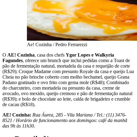
Ae! Cozinha / Pedro Ferrarezzi
O
AE! Cozinha
, casa dos chefs
Ygor Lopes e Walkyria
Fagundes
, oferece um brunch que inclui pedidas como a Toast de
pão de fermentação natural, mortadela da casa e requeijão de corte
(R$29); Croque Madame com presunto Royale da casa e queijo Lua
Cheia no pão brioche coberto com molho bechamel, queijo Grana
Padano gratinado e ovo frito com gema mole (R$48); Combinado
do charcuteiro, com mortadela ou presunto da casa, creme de
avocado, ovo mexido, queijo cremoso e pão de fermentação natural
(R$39); e bolo de chocolate ao leite, calda de brigadeiro e crumble
de cacau (R$18).
AE! Cozinha:
Rua Áurea, 285 - Vila Mariana / Tel.: (11) 3476-
8521 / Horário de funcionamento aos domingos: café da manhã
das 9h às 11h30.