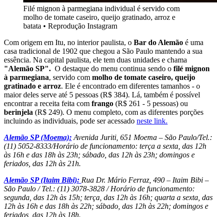
Filé mignon à parmegiana individual é servido com
molho de tomate caseiro, queijo gratinado, arroz e
batata • Reprodução Instagram
Com origem em Itu, no interior paulista, o
Bar do Alemão
é uma
casa tradicional de 1902 que chegou a São Paulo mantendo a sua
essência. Na capital paulista, ele tem duas unidades e chama
"Alemão SP".
O destaque do menu continua sendo o
filé mignon
à parmegiana
, servido com
molho de tomate caseiro, queijo
gratinado e arroz
. Ele é encontrado em diferentes tamanhos - o
maior deles serve até 5 pessoas (R$ 384). Lá, também é possível
encontrar a receita feita com
frango
(R$ 261 - 5 pessoas) ou
berinjela
(R$ 249). O menu completo, com as diferentes porções
incluindo as individuais, pode ser acessado
neste link.
Alemão SP (Moema):
Avenida Juriti, 651 Moema – São Paulo/Tel.:
(11) 5052-8333/Horário de funcionamento: terça a sexta, das 12h
às 16h e das 18h às 23h; sábado, das 12h às 23h; domingos e
feriados, das 12h às 21h.
Alemão SP (Itaim Bibi):
Rua Dr. Mário Ferraz, 490 – Itaim Bibi –
São Paulo / Tel.: (11) 3078-3828 / Horário de funcionamento:
segunda, das 12h às 15h; terça, das 12h às 16h; quarta a sexta, das
12h às 16h e das 18h às 22h; sábado, das 12h às 22h; domingos e
feriados, das 12h às 18h.