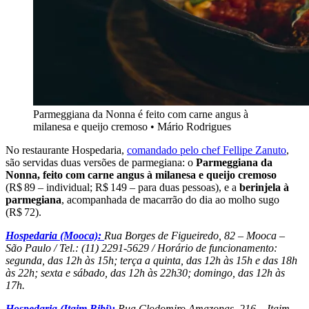
Parmeggiana da Nonna é feito com carne angus à
milanesa e queijo cremoso • Mário Rodrigues
No restaurante Hospedaria,
comandado pelo chef Fellipe Zanuto
,
são servidas duas versões de parmegiana: o
Parmeggiana da
Nonna, feito com carne angus à milanesa e queijo cremoso
(R$ 89 – individual; R$ 149 – para duas pessoas), e a
berinjela à
parmegiana
, acompanhada de macarrão do dia ao molho sugo
(R$ 72).
Hospedaria (Mooca):
Rua Borges de Figueiredo, 82 – Mooca –
São Paulo / Tel.: (11) 2291-5629 / Horário de funcionamento:
segunda, das 12h às 15h; terça a quinta, das 12h às 15h e das 18h
às 22h; sexta e sábado, das 12h às 22h30; domingo, das 12h às
17h.
Hospedaria (Itaim Bibi):
Rua Clodomiro Amazonas, 216 – Itaim