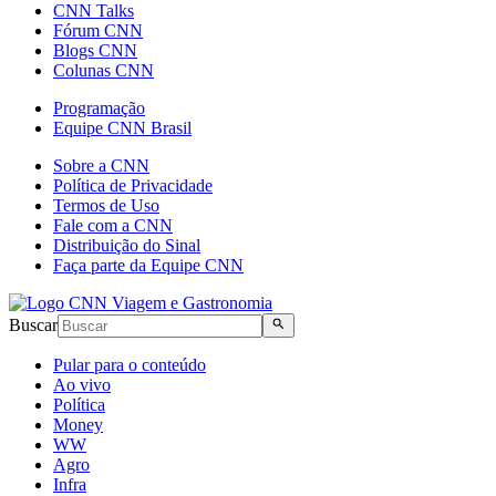
CNN Talks
Fórum CNN
Blogs CNN
Colunas CNN
Programação
Equipe CNN Brasil
Sobre a CNN
Política de Privacidade
Termos de Uso
Fale com a CNN
Distribuição do Sinal
Faça parte da Equipe CNN
Buscar
Pular para o conteúdo
Ao vivo
Política
Money
WW
Agro
Infra