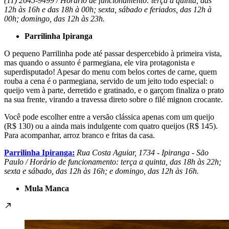
(11) 2645-9499 / Horário de funcionamento: terça a quinta, das
12h às 16h e das 18h à 00h; sexta, sábado e feriados, das 12h à
00h; domingo, das 12h às 23h.
Parrilinha Ipiranga
O pequeno Parrilinha pode até passar despercebido à primeira vista,
mas quando o assunto é parmegiana, ele vira protagonista e
superdisputado! Apesar do menu com belos cortes de carne, quem
rouba a cena é o parmegiana, servido de um jeito todo especial: o
queijo vem à parte, derretido e gratinado, e o garçom finaliza o prato
na sua frente, virando a travessa direto sobre o filé mignon crocante.
Você pode escolher entre a versão clássica apenas com um queijo
(R$ 130) ou a ainda mais indulgente com quatro queijos (R$ 145).
Para acompanhar, arroz branco e fritas da casa.
Parrilinha Ipiranga:
Rua Costa Aguiar, 1734 - Ipiranga - São
Paulo / Horário de funcionamento: terça a quinta, das 18h às 22h;
sexta e sábado, das 12h às 16h; e domingo, das 12h às 16h.
Mula Manca