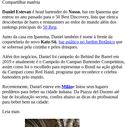
Compartilhar matéria
Daniel Estevan
é head bartender do
Nosso
, bar em Ipanema que
entrou no ano passado para o 50 Best Discovery, lista que elenca
descobertas de bares e restaurantes ao redor do mundo além dos
rankings principais do
50 Best
.
Junto da casa em Ipanema, Daniel também é nome à frente da
coquetelaria do novo
Katz-Sū
,
bar asiático no Jardim Botânico
que
se sobressai pela cozinha e pelos drinques.
Além dos negócios, Daniel foi campeão do Behind the Barrel em
2019 e atualmente é o Campeão do Campari Bartender Competition,
assim como foi o escolhido para representar o Brasil na ação global
da Campari como Red Hand, programa que reconhece e celebra
bartenders pelo mundo.
Recentemente, Daniel esteve em
Milão
e listou seus lugares
prediletos para beber na cidade italiana. Da Piazza del Duomo até
bar de localização secreta, confira abaixo as dicas do profissional
para beber bem na cidade:
Leia mais