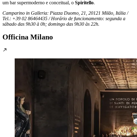
um bar supermoderno e conceitual, o
Spiritello
.
Camparino in Galleria: Piazza Duomo, 21, 20121 Milão, Itália /
Tel.: +39 02 86464435 / Horário de funcionamento: segunda a
sábado das 9h30 à 0h; domingo das 9h30 às 22h.
Officina Milano