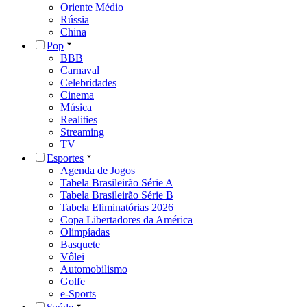
Oriente Médio
Rússia
China
Pop
BBB
Carnaval
Celebridades
Cinema
Música
Realities
Streaming
TV
Esportes
Agenda de Jogos
Tabela Brasileirão Série A
Tabela Brasileirão Série B
Tabela Eliminatórias 2026
Copa Libertadores da América
Olimpíadas
Basquete
Vôlei
Automobilismo
Golfe
e-Sports