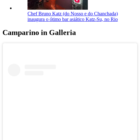
Chef Bruno Katz (do Nosso e do Chanchada)
inaugura o ótimo bar asiático Katz-Su, no Rio
Camparino in Galleria