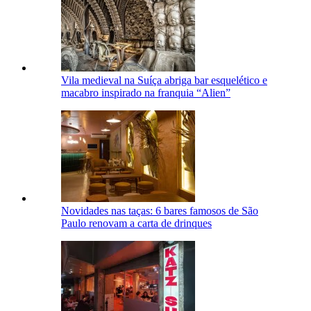
Vila medieval na Suíça abriga bar esquelético e
macabro inspirado na franquia “Alien”
Novidades nas taças: 6 bares famosos de São
Paulo renovam a carta de drinques