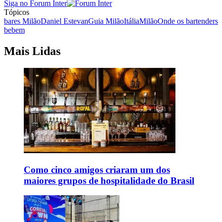
Siga no Forum Inter
Tópicos
bares Milão
Daniel Estevan
Guia Milão
Itália
Milão
Onde os bartenders
bebem
Mais Lidas
Como cinco amigos criaram um dos
maiores grupos de hospitalidade do Brasil