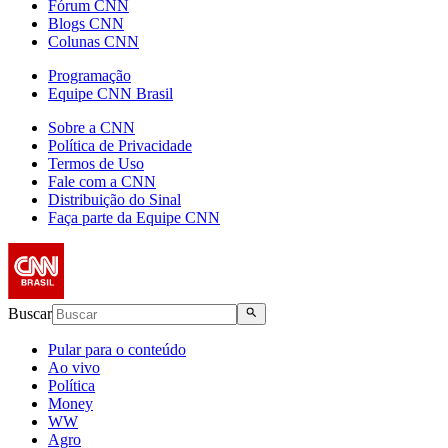
Fórum CNN
Blogs CNN
Colunas CNN
Programação
Equipe CNN Brasil
Sobre a CNN
Política de Privacidade
Termos de Uso
Fale com a CNN
Distribuição do Sinal
Faça parte da Equipe CNN
Buscar
Pular para o conteúdo
Ao vivo
Política
Money
WW
Agro