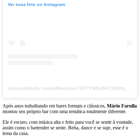
Ver essa foto no Instagram
Uma publicação compartilhada por DIRTY MILANO (@dirty_milano)
Após anos trabalhando em bares formais e clássicos,
Má
rio
Farulla
montou seu próprio bar com uma temática totalmente diferente.
Ele é escuro, com música alta e feito para você se sentir à vontade,
assim como o bartender se sente. Beba, dance e se suje, esse é o
lema da casa.