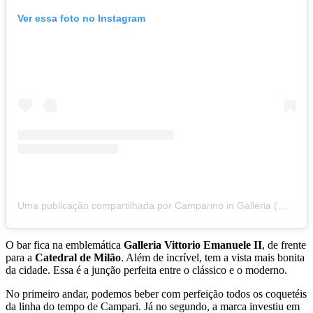
Ver essa foto no Instagram
Uma publicação compartilhada por Camparino in Galleria (@camparinoingalleria)
O bar fica na emblemática
Galleria Vittorio Emanuele II
, de
frente
para a
Catedral de Milão
. Além
de
incrível, tem a vista mais bonita
da cidade
. Essa é a junção perfeita entre o clássico e o moderno.
No primeiro andar, podemos beber com perfeição todos os coquetéis
da linha do tempo
de
Campari. Já no segundo, a marca investiu em