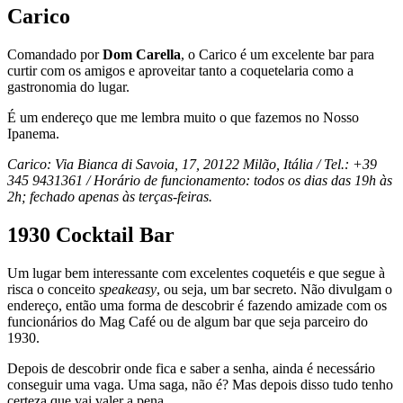
Carico
Comandado por
Dom Carella
, o Carico é um excelente bar para
curtir com os amigos e aproveitar tanto a coquetelaria como a
gastronomia do lugar.
É um endereço que me lembra muito o que fazemos no Nosso
Ipanema.
Carico: Via Bianca di Savoia, 17, 20122 Milão, Itália / Tel.: +39
345 9431361‬ / Horário de funcionamento: todos os dias das 19h às
2h; fechado apenas às terças-feiras.
1930 Cocktail Bar
Um lugar bem interessante com excelentes coquetéis e que segue à
risca o conceito
speakeasy
, ou seja, um bar secreto. Não divulgam o
endereço, então uma forma
de
descobrir é fazendo amizade com os
funcionários do Mag Café ou
de
algum bar que seja parceiro do
1930.
Depois
de
descobrir onde fica e saber a senha, ainda é necessá
rio
conseguir uma vaga. Uma saga, não é? Mas depois disso tudo tenho
certeza que vai valer a pena.