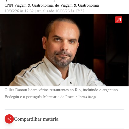
CNN Viagem & Gastronomia
, do Viagem & Gastronomia
10/06/26 às 12:32
|
Atualizado
10/06/26 às 12:32
Gilles Danton lidera vários restaurantes no Rio, incluindo o argentino
Bodegón e o português Mercearia da Praça
•
Tomás Rangel
Compartilhar matéria