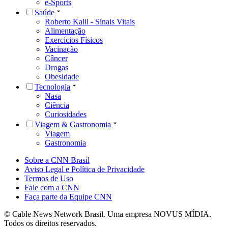
e-Sports
Saúde
Roberto Kalil - Sinais Vitais
Alimentação
Exercícios Físicos
Vacinação
Câncer
Drogas
Obesidade
Tecnologia
Nasa
Ciência
Curiosidades
Viagem & Gastronomia
Viagem
Gastronomia
Sobre a CNN Brasil
Aviso Legal e Política de Privacidade
Termos de Uso
Fale com a CNN
Faça parte da Equipe CNN
© Cable News Network Brasil. Uma empresa NOVUS MÍDIA.
Todos os direitos reservados.