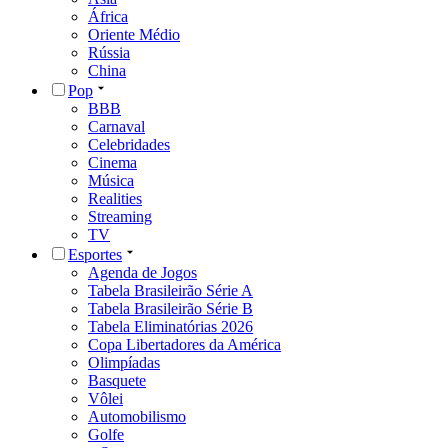
África
Oriente Médio
Rússia
China
Pop
BBB
Carnaval
Celebridades
Cinema
Música
Realities
Streaming
TV
Esportes
Agenda de Jogos
Tabela Brasileirão Série A
Tabela Brasileirão Série B
Tabela Eliminatórias 2026
Copa Libertadores da América
Olimpíadas
Basquete
Vôlei
Automobilismo
Golfe