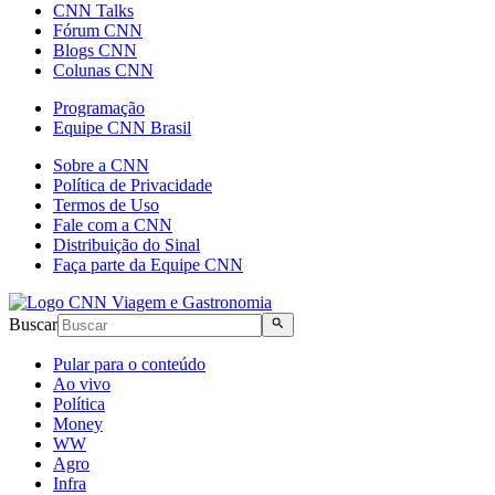
CNN Talks
Fórum CNN
Blogs CNN
Colunas CNN
Programação
Equipe CNN Brasil
Sobre a CNN
Política de Privacidade
Termos de Uso
Fale com a CNN
Distribuição do Sinal
Faça parte da Equipe CNN
Buscar
Pular para o conteúdo
Ao vivo
Política
Money
WW
Agro
Infra