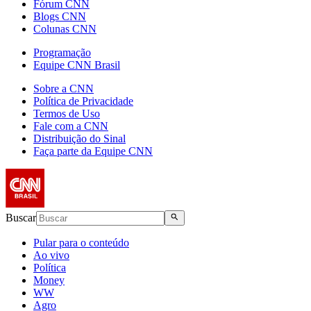
Fórum CNN
Blogs CNN
Colunas CNN
Programação
Equipe CNN Brasil
Sobre a CNN
Política de Privacidade
Termos de Uso
Fale com a CNN
Distribuição do Sinal
Faça parte da Equipe CNN
Buscar
Pular para o conteúdo
Ao vivo
Política
Money
WW
Agro