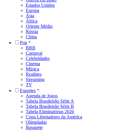
Estados Unidos
Europa
Ásia
África
Oriente Médio
Rússia
China
Pop
BBB
Carnaval
Celebridades
Cinema
Música
Realities
Streaming
TV
Esportes
Agenda de Jogos
Tabela Brasileirão Série A
Tabela Brasileirão Série B
Tabela Eliminatórias 2026
Copa Libertadores da América
Olimpíadas
Basquete