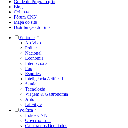
Grade de Programação
Blogs
Colunas
Fórum CNN
Mapa do site
Distribuição do Sinal
Editorias
Ao Vivo
Política
Nacional
Economia
Internacional
Pop
Esportes
Inteligência Artificial
Saúde
Tecnologia
Viagem & Gastronomia
Auto
LifeStyle
Política
Índice CNN
Governo Lula
Câmara dos Deputados