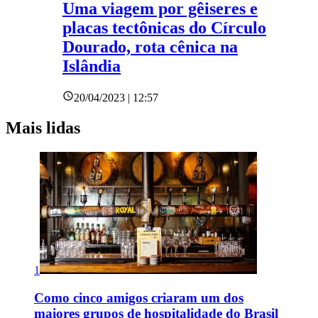
Uma viagem por gêiseres e
placas tectônicas do Círculo
Dourado, rota cênica na
Islândia
20/04/2023 | 12:57
Mais lidas
1
Como cinco amigos criaram um dos
maiores grupos de hospitalidade do Brasil