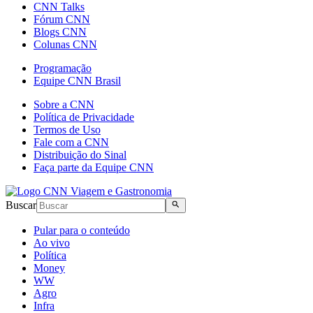
CNN Talks
Fórum CNN
Blogs CNN
Colunas CNN
Programação
Equipe CNN Brasil
Sobre a CNN
Política de Privacidade
Termos de Uso
Fale com a CNN
Distribuição do Sinal
Faça parte da Equipe CNN
Buscar
Pular para o conteúdo
Ao vivo
Política
Money
WW
Agro
Infra