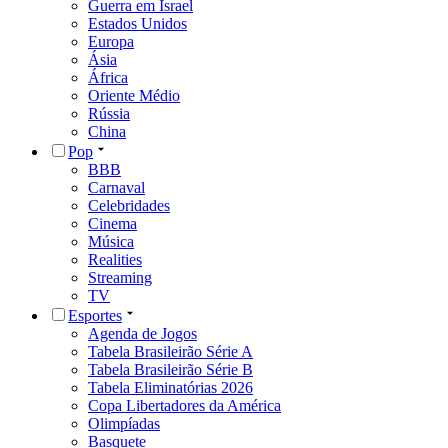
Guerra em Israel
Estados Unidos
Europa
Ásia
África
Oriente Médio
Rússia
China
Pop
BBB
Carnaval
Celebridades
Cinema
Música
Realities
Streaming
TV
Esportes
Agenda de Jogos
Tabela Brasileirão Série A
Tabela Brasileirão Série B
Tabela Eliminatórias 2026
Copa Libertadores da América
Olimpíadas
Basquete