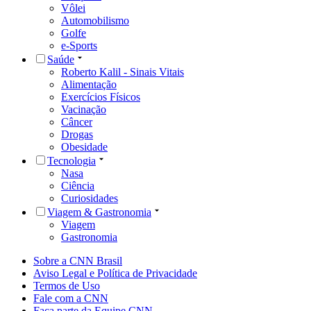
Vôlei
Automobilismo
Golfe
e-Sports
Saúde
Roberto Kalil - Sinais Vitais
Alimentação
Exercícios Físicos
Vacinação
Câncer
Drogas
Obesidade
Tecnologia
Nasa
Ciência
Curiosidades
Viagem & Gastronomia
Viagem
Gastronomia
Sobre a CNN Brasil
Aviso Legal e Política de Privacidade
Termos de Uso
Fale com a CNN
Faça parte da Equipe CNN