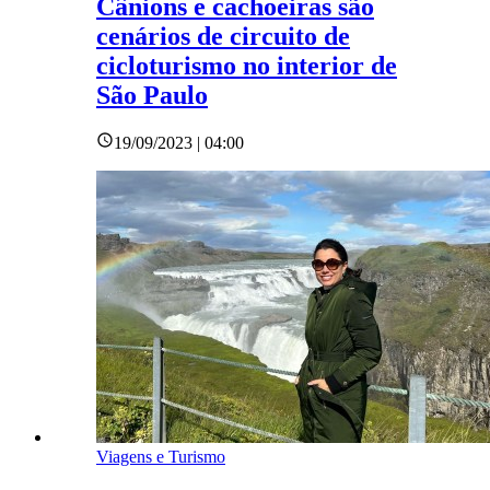
Cânions e cachoeiras são
cenários de circuito de
cicloturismo no interior de
São Paulo
19/09/2023 | 04:00
Viagens e Turismo