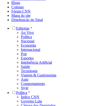
Blogs
Colunas
Fórum CNN
Mapa do site
Distribuição do Sinal
Editorias
Ao Vivo
Política
Nacional
Economia
Internacional
Pop
Esportes
Inteligência Artificial
Saúde
Tecnologia
Viagem & Gastronomia
Auto
Comportamento
Style
Política
Índice CNN
Governo Lula
Câmara dos Deputados