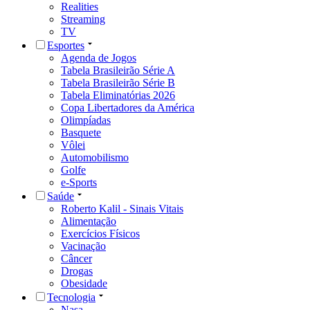
Realities
Streaming
TV
Esportes
Agenda de Jogos
Tabela Brasileirão Série A
Tabela Brasileirão Série B
Tabela Eliminatórias 2026
Copa Libertadores da América
Olimpíadas
Basquete
Vôlei
Automobilismo
Golfe
e-Sports
Saúde
Roberto Kalil - Sinais Vitais
Alimentação
Exercícios Físicos
Vacinação
Câncer
Drogas
Obesidade
Tecnologia
Nasa