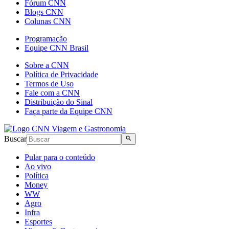
Fórum CNN
Blogs CNN
Colunas CNN
Programação
Equipe CNN Brasil
Sobre a CNN
Política de Privacidade
Termos de Uso
Fale com a CNN
Distribuição do Sinal
Faça parte da Equipe CNN
Buscar
Pular para o conteúdo
Ao vivo
Política
Money
WW
Agro
Infra
Esportes