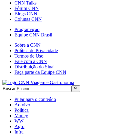
CNN Talks
Fórum CNN
Blogs CNN
Colunas CNN
Programação
Equipe CNN Brasil
Sobre a CNN
Política de Privacidade
Termos de Uso
Fale com a CNN
Distribuição do Sinal
Faça parte da Equipe CNN
Buscar
Pular para o conteúdo
Ao vivo
Política
Money
WW
Agro
Infra