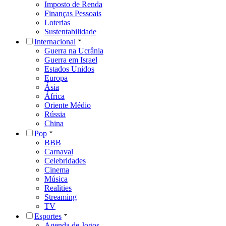
Imposto de Renda
Finanças Pessoais
Loterias
Sustentabilidade
Internacional
Guerra na Ucrânia
Guerra em Israel
Estados Unidos
Europa
Ásia
África
Oriente Médio
Rússia
China
Pop
BBB
Carnaval
Celebridades
Cinema
Música
Realities
Streaming
TV
Esportes
Agenda de Jogos