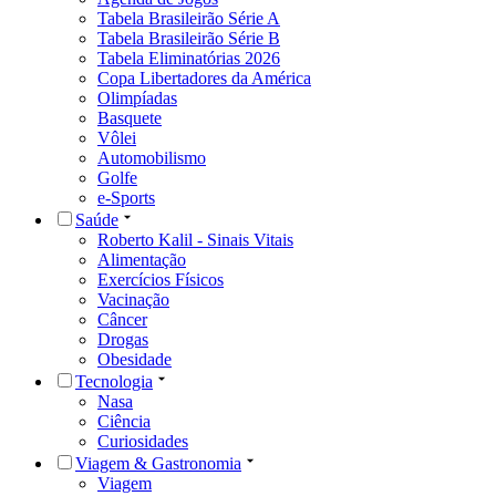
Tabela Brasileirão Série A
Tabela Brasileirão Série B
Tabela Eliminatórias 2026
Copa Libertadores da América
Olimpíadas
Basquete
Vôlei
Automobilismo
Golfe
e-Sports
Saúde
Roberto Kalil - Sinais Vitais
Alimentação
Exercícios Físicos
Vacinação
Câncer
Drogas
Obesidade
Tecnologia
Nasa
Ciência
Curiosidades
Viagem & Gastronomia
Viagem