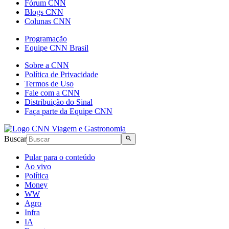
Fórum CNN
Blogs CNN
Colunas CNN
Programação
Equipe CNN Brasil
Sobre a CNN
Política de Privacidade
Termos de Uso
Fale com a CNN
Distribuição do Sinal
Faça parte da Equipe CNN
Buscar
Pular para o conteúdo
Ao vivo
Política
Money
WW
Agro
Infra
IA