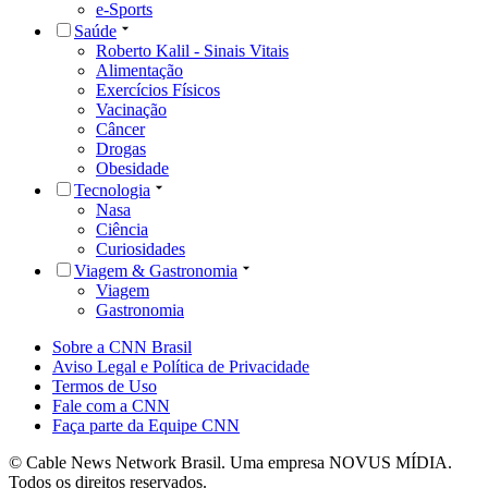
e-Sports
Saúde
Roberto Kalil - Sinais Vitais
Alimentação
Exercícios Físicos
Vacinação
Câncer
Drogas
Obesidade
Tecnologia
Nasa
Ciência
Curiosidades
Viagem & Gastronomia
Viagem
Gastronomia
Sobre a CNN Brasil
Aviso Legal e Política de Privacidade
Termos de Uso
Fale com a CNN
Faça parte da Equipe CNN
© Cable News Network Brasil. Uma empresa NOVUS MÍDIA.
Todos os direitos reservados.