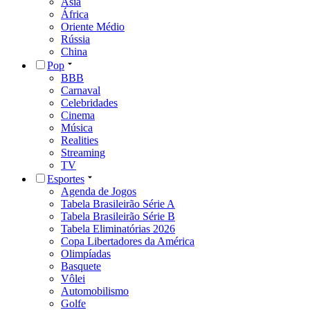
Ásia
África
Oriente Médio
Rússia
China
Pop
BBB
Carnaval
Celebridades
Cinema
Música
Realities
Streaming
TV
Esportes
Agenda de Jogos
Tabela Brasileirão Série A
Tabela Brasileirão Série B
Tabela Eliminatórias 2026
Copa Libertadores da América
Olimpíadas
Basquete
Vôlei
Automobilismo
Golfe