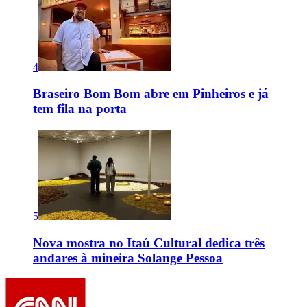
4
Braseiro Bom Bom abre em Pinheiros e já
tem fila na porta
5
Nova mostra no Itaú Cultural dedica três
andares à mineira Solange Pessoa